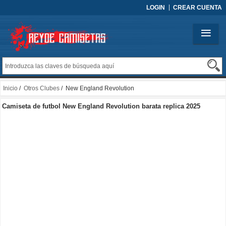
LOGIN
CREAR CUENTA
Inicio
/
Otros Clubes
/ New England Revolution
Camiseta de futbol New England Revolution barata replica 2025