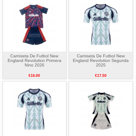
Camiseta De Futbol New
Camiseta De Futbol New
England Revolution Primera
England Revolution Segunda
Nino 2026
2025
€16.00
€17.50