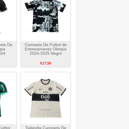
seta De
Camiseta De Futbol de
pia
Entrenamiento Olimpia
024
2024-2025 Negro
€17.50
utbol
Tailandia Camiseta De