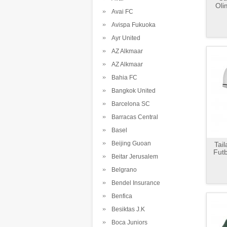
Oli
Avai FC
Avispa Fukuoka
Ayr United
AZ Alkmaar
AZ Alkmaar
Bahia FC
Bangkok United
Barcelona SC
Barracas Central
Basel
Beijing Guoan
Tai
Futb
Beitar Jerusalem
Belgrano
Bendel Insurance
Benfica
Besiktas J.K
Boca Juniors