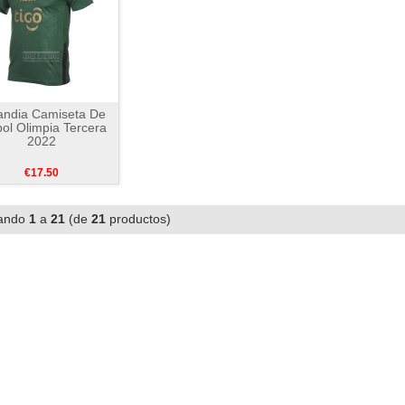
landia Camiseta De
ol Olimpia Tercera
2022
€17.50
ando
1
a
21
(de
21
productos)