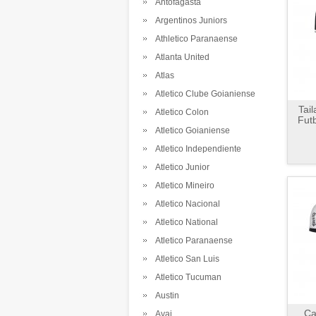
Antofagasta
Argentinos Juniors
Athletico Paranaense
Atlanta United
Atlas
Atletico Clube Goianiense
Tai
Atletico Colon
Futb
Atletico Goianiense
Atletico Independiente
Atletico Junior
Atletico Mineiro
Atletico Nacional
Atletico National
Atletico Paranaense
Atletico San Luis
Atletico Tucuman
Austin
Ca
Avai