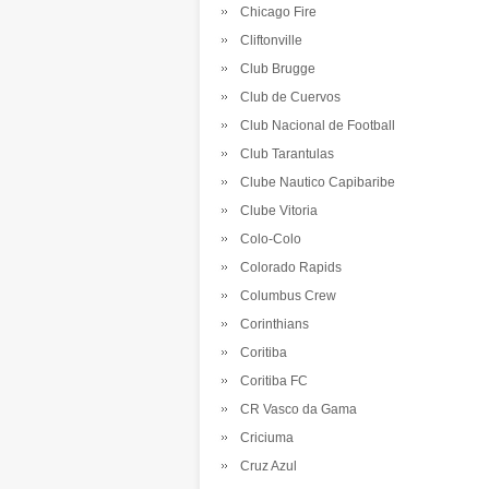
Chicago Fire
Cliftonville
Club Brugge
Club de Cuervos
Club Nacional de Football
Club Tarantulas
Clube Nautico Capibaribe
Clube Vitoria
Colo-Colo
Colorado Rapids
Columbus Crew
Corinthians
Coritiba
Coritiba FC
CR Vasco da Gama
Criciuma
Cruz Azul