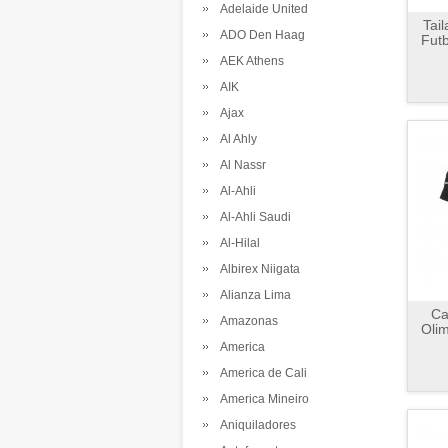
Adelaide United
Tai
ADO Den Haag
Futb
AEK Athens
AIK
Ajax
Al Ahly
Al Nassr
Al-Ahli
Al-Ahli Saudi
Al-Hilal
Albirex Niigata
Alianza Lima
Ca
Amazonas
Oli
America
America de Cali
America Mineiro
Aniquiladores