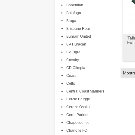
Bohemian
Botafogo
Braga
Brisbane Roar
Buriram United
Tai
Futb
CA Huracan
CA Tigre
Cavalry
CD Olimpia
Mostr
Ceara
Celtic
Central Coast Mariners
Cercle Brugge
Cerezo Osaka
Cerro Porteno
Chapecoense
Charlotte FC