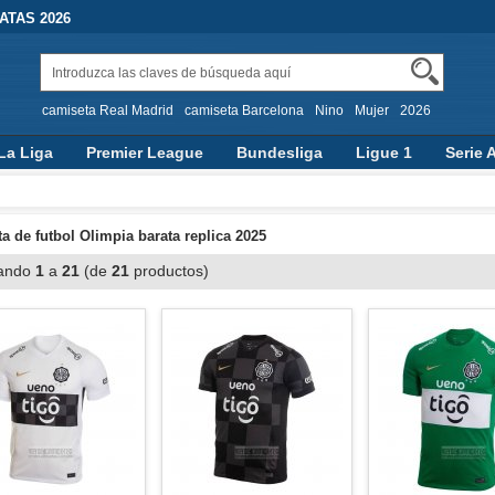
TAS 2026
camiseta Real Madrid
camiseta Barcelona
Nino
Mujer
2026
La Liga
Premier League
Bundesliga
Ligue 1
Serie 
a de futbol Olimpia barata replica 2025
ando
1
a
21
(de
21
productos)