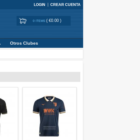
LOGIN
CREAR CUENTA
(
€0.00
)
0 ITEMS
A
Otros Clubes