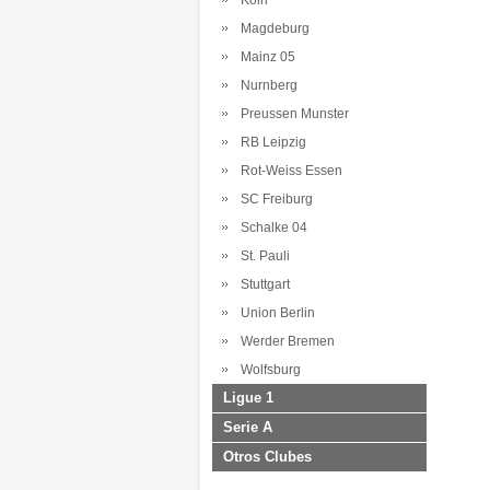
Koln
Magdeburg
Mainz 05
Nurnberg
Preussen Munster
RB Leipzig
Rot-Weiss Essen
SC Freiburg
Schalke 04
St. Pauli
Stuttgart
Union Berlin
Werder Bremen
Wolfsburg
Ligue 1
Serie A
Otros Clubes