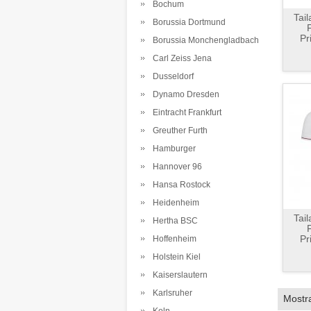
Bochum
Tai
Borussia Dortmund
Pr
Borussia Monchengladbach
Carl Zeiss Jena
Dusseldorf
Dynamo Dresden
Eintracht Frankfurt
Greuther Furth
Hamburger
Hannover 96
Hansa Rostock
Heidenheim
Tai
Hertha BSC
Pr
Hoffenheim
Holstein Kiel
Kaiserslautern
Karlsruher
Mostr