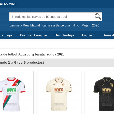
TAS 2026
camiseta Real Madrid
camiseta Barcelona
Nino
Mujer
2026
La Liga
Premier League
Bundesliga
Ligue 1
Serie 
a de futbol Augsburg barata replica 2025
ando
1
a
6
(de
6
productos)