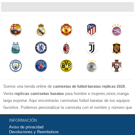
Somos una tienda online de
.
camisetas de futbol baratas replicas 2026
Venta
replicas camisetas baratas
para hombre e mujeres,ninos,manga
larga exportar. Aquí encontrarás camisetas futbol baratas de tus equipos
favoritos. Podemos personalizar la camiseta con el nombre y número que
quieras. Nuestras
camisetas de futbol replicas
son de máxima calidad
INFORMACIÓN
tailandesa por lo que estamos convencidos que quedarás muy satisfecho
Aviso de privacidad
con ella. Estas camisetas tienen un tejido transpirable por lo que te
Devoluciones y Reembolsos