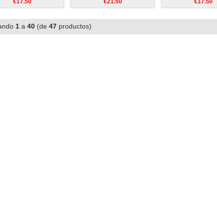
€17.50
€21.50
€17.50
ando
1
a
40
(de
47
productos)