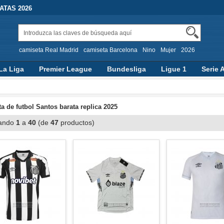
TAS 2026
camiseta Real Madrid
camiseta Barcelona
Nino
Mujer
2026
La Liga
Premier League
Bundesliga
Ligue 1
Serie 
a de futbol Santos barata replica 2025
ando
1
a
40
(de
47
productos)