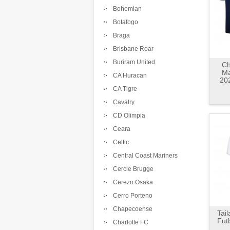
Bohemian
Botafogo
Braga
Brisbane Roar
Buriram United
Ch
Ma
CA Huracan
202
CA Tigre
Cavalry
CD Olimpia
Ceara
Celtic
Central Coast Mariners
Cercle Brugge
Cerezo Osaka
Cerro Porteno
Chapecoense
Tai
Fut
Charlotte FC