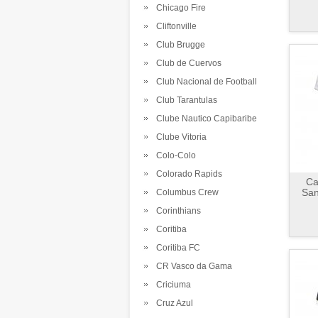
Chicago Fire
Cliftonville
Club Brugge
Club de Cuervos
Club Nacional de Football
Club Tarantulas
Clube Nautico Capibaribe
Clube Vitoria
Colo-Colo
Colorado Rapids
Ca
San
Columbus Crew
Corinthians
Coritiba
Coritiba FC
CR Vasco da Gama
Criciuma
Cruz Azul