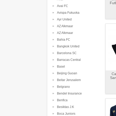
Fut
Avai FC
Avispa Fukuoka
Ayr United
AZ Alkmaar
AZ Alkmaar
Bahia FC
Bangkok United
Barcelona SC
Barracas Central
Basel
Beijing Guoan
Ca
San
Beitar Jerusalem
Belgrano
Bendel Insurance
Benfica
Besiktas J.K
Boca Juniors