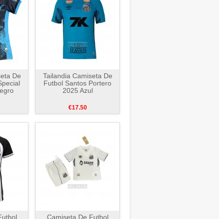
seta De
Tailandia Camiseta De
Special
Futbol Santos Portero
egro
2025 Azul
€17.50
utbol
Camiseta De Futbol