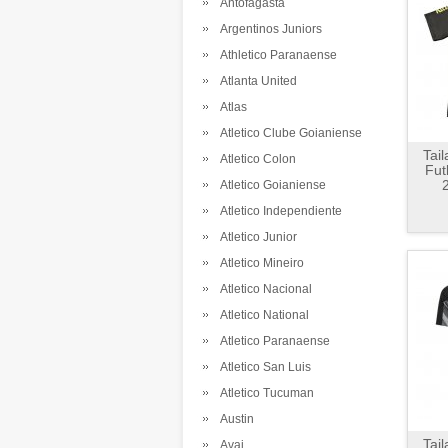
Antofagasta
Argentinos Juniors
Athletico Paranaense
Atlanta United
Atlas
Atletico Clube Goianiense
Tai
Atletico Colon
Fut
Atletico Goianiense
Atletico Independiente
Atletico Junior
Atletico Mineiro
Atletico Nacional
Atletico National
Atletico Paranaense
Atletico San Luis
Atletico Tucuman
Austin
Tai
Avai