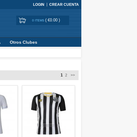
LOGIN
CREAR CUENTA
(
€0.00
)
0 ITEMS
A
Otros Clubes
1
2
>>