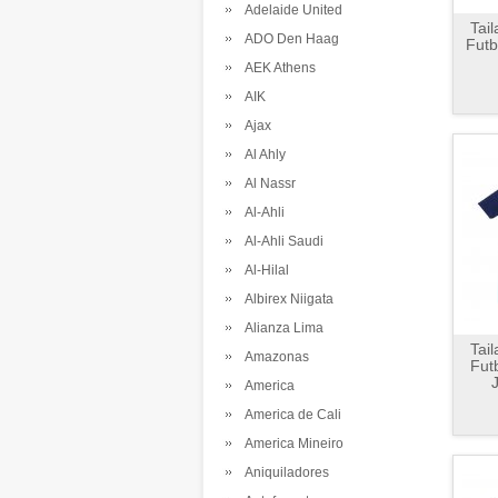
Adelaide United
Tai
ADO Den Haag
Futb
AEK Athens
AIK
Ajax
Al Ahly
Al Nassr
Al-Ahli
Al-Ahli Saudi
Al-Hilal
Albirex Niigata
Alianza Lima
Tai
Amazonas
Fut
America
America de Cali
America Mineiro
Aniquiladores