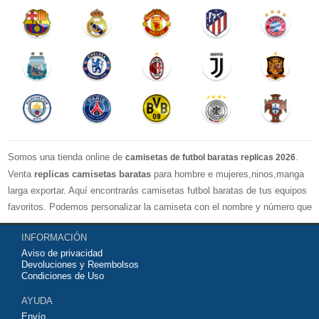
Somos una tienda online de
.
camisetas de futbol baratas replicas 2026
Venta
replicas camisetas baratas
para hombre e mujeres,ninos,manga
larga exportar. Aquí encontrarás camisetas futbol baratas de tus equipos
favoritos. Podemos personalizar la camiseta con el nombre y número que
quieras. Nuestras
camisetas de futbol replicas
son de máxima calidad
INFORMACIÓN
tailandesa por lo que estamos convencidos que quedarás muy satisfecho
Aviso de privacidad
con ella. Estas camisetas tienen un tejido transpirable por lo que te
Devoluciones y Reembolsos
servirán para jugar al fútbol o simplemente para animar a tu equipo
Condiciones de Uso
favorito. Si no disponinemos de la camiseta de fútbol que necesites
AYUDA
contáctanos y haremos lo posible para conseguirtela lo más barata
Envío