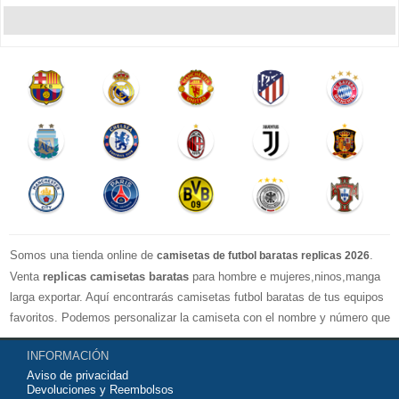
Somos una tienda online de
.
camisetas de futbol baratas replicas 2026
Venta
replicas camisetas baratas
para hombre e mujeres,ninos,manga
larga exportar. Aquí encontrarás camisetas futbol baratas de tus equipos
favoritos. Podemos personalizar la camiseta con el nombre y número que
quieras. Nuestras
camisetas de futbol replicas
son de máxima calidad
INFORMACIÓN
tailandesa por lo que estamos convencidos que quedarás muy satisfecho
Aviso de privacidad
con ella. Estas camisetas tienen un tejido transpirable por lo que te
Devoluciones y Reembolsos