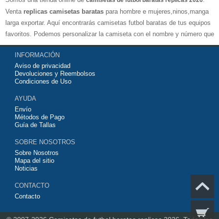
camisetas de futbol baratas replicas 2026
Venta
replicas camisetas baratas
para hombre e mujeres,ninos,manga
larga exportar. Aquí encontrarás camisetas futbol baratas de tus equipos
favoritos. Podemos personalizar la camiseta con el nombre y número que
quieras. Nuestras
camisetas de futbol replicas
son de máxima calidad
INFORMACIÓN
tailandesa por lo que estamos convencidos que quedarás muy satisfecho
Aviso de privacidad
con ella. Estas camisetas tienen un tejido transpirable por lo que te
Devoluciones y Reembolsos
servirán para jugar al fútbol o simplemente para animar a tu equipo
Condiciones de Uso
favorito. Si no disponinemos de la camiseta de fútbol que necesites
AYUDA
contáctanos y haremos lo posible para conseguirtela lo más barata
Envío
posible.
Métodos de Pago
Guía de Tallas
SOBRE NOSOTROS
Sobre Nosotros
Mapa del sitio
Noticias
CONTACTO
Contacto