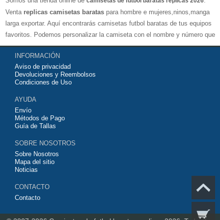
Somos una tienda online de
.
camisetas de futbol baratas replicas 2026
Venta
replicas camisetas baratas
para hombre e mujeres,ninos,manga
larga exportar. Aquí encontrarás camisetas futbol baratas de tus equipos
favoritos. Podemos personalizar la camiseta con el nombre y número que
quieras. Nuestras
camisetas de futbol replicas
son de máxima calidad
INFORMACIÓN
tailandesa por lo que estamos convencidos que quedarás muy satisfecho
Aviso de privacidad
con ella. Estas camisetas tienen un tejido transpirable por lo que te
Devoluciones y Reembolsos
servirán para jugar al fútbol o simplemente para animar a tu equipo
Condiciones de Uso
favorito. Si no disponinemos de la camiseta de fútbol que necesites
AYUDA
contáctanos y haremos lo posible para conseguirtela lo más barata
Envío
posible.
Métodos de Pago
Guía de Tallas
SOBRE NOSOTROS
Sobre Nosotros
Mapa del sitio
Noticias
CONTACTO
Contacto