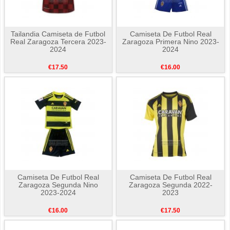
Tailandia Camiseta de Futbol
Camiseta De Futbol Real
Real Zaragoza Tercera 2023-
Zaragoza Primera Nino 2023-
2024
2024
€17.50
€16.00
Camiseta De Futbol Real
Camiseta De Futbol Real
Zaragoza Segunda Nino
Zaragoza Segunda 2022-
2023-2024
2023
€16.00
€17.50