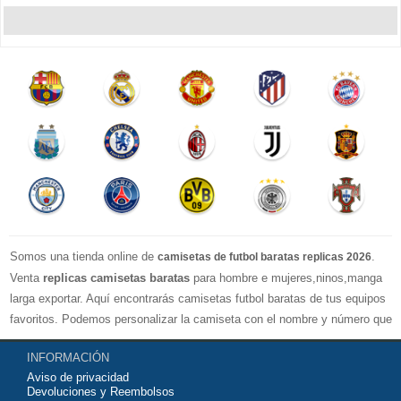
Somos una tienda online de
.
camisetas de futbol baratas replicas 2026
Venta
replicas camisetas baratas
para hombre e mujeres,ninos,manga
larga exportar. Aquí encontrarás camisetas futbol baratas de tus equipos
favoritos. Podemos personalizar la camiseta con el nombre y número que
quieras. Nuestras
camisetas de futbol replicas
son de máxima calidad
INFORMACIÓN
tailandesa por lo que estamos convencidos que quedarás muy satisfecho
Aviso de privacidad
con ella. Estas camisetas tienen un tejido transpirable por lo que te
Devoluciones y Reembolsos