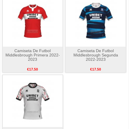
Camiseta De Futbol
Camiseta De Futbol
Middlesbrough Primera 2022-
Middlesbrough Segunda
2023
2022-2023
€17.50
€17.50