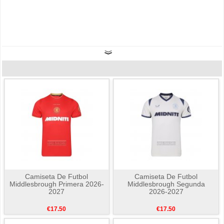
Camiseta De Futbol
Camiseta De Futbol
Middlesbrough Primera 2026-
Middlesbrough Segunda
2027
2026-2027
€17.50
€17.50