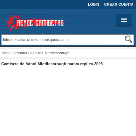
LOGIN
CREAR CUENTA
Inicio
/
Premier League
/ Middlesbrough
Camiseta de futbol Middlesbrough barata replica 2025