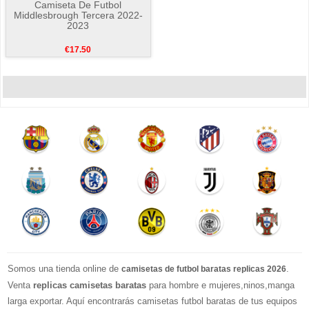
Camiseta De Futbol
Middlesbrough Tercera 2022-
2023
€17.50
Somos una tienda online de
.
camisetas de futbol baratas replicas 2026
Venta
replicas camisetas baratas
para hombre e mujeres,ninos,manga
larga exportar. Aquí encontrarás camisetas futbol baratas de tus equipos