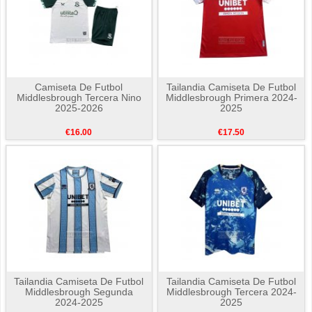
Camiseta De Futbol
Tailandia Camiseta De Futbol
Middlesbrough Tercera Nino
Middlesbrough Primera 2024-
2025-2026
2025
€16.00
€17.50
Tailandia Camiseta De Futbol
Tailandia Camiseta De Futbol
Middlesbrough Segunda
Middlesbrough Tercera 2024-
2024-2025
2025