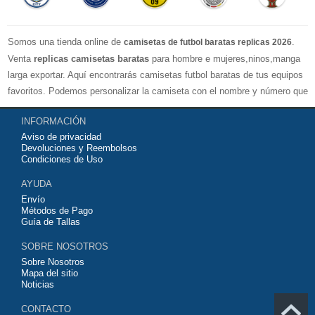
Somos una tienda online de
.
camisetas de futbol baratas replicas 2026
Venta
replicas camisetas baratas
para hombre e mujeres,ninos,manga
larga exportar. Aquí encontrarás camisetas futbol baratas de tus equipos
favoritos. Podemos personalizar la camiseta con el nombre y número que
quieras. Nuestras
camisetas de futbol replicas
son de máxima calidad
INFORMACIÓN
tailandesa por lo que estamos convencidos que quedarás muy satisfecho
Aviso de privacidad
con ella. Estas camisetas tienen un tejido transpirable por lo que te
Devoluciones y Reembolsos
servirán para jugar al fútbol o simplemente para animar a tu equipo
Condiciones de Uso
favorito. Si no disponinemos de la camiseta de fútbol que necesites
AYUDA
contáctanos y haremos lo posible para conseguirtela lo más barata
Envío
posible.
Métodos de Pago
Guía de Tallas
SOBRE NOSOTROS
Sobre Nosotros
Mapa del sitio
Noticias
CONTACTO