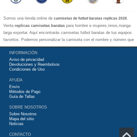
Somos una tienda online de
.
camisetas de futbol baratas replicas 2026
Venta
replicas camisetas baratas
para hombre e mujeres,ninos,manga
larga exportar. Aquí encontrarás camisetas futbol baratas de tus equipos
favoritos. Podemos personalizar la camiseta con el nombre y número que
quieras. Nuestras
camisetas de futbol replicas
son de máxima calidad
INFORMACIÓN
tailandesa por lo que estamos convencidos que quedarás muy satisfecho
Aviso de privacidad
con ella. Estas camisetas tienen un tejido transpirable por lo que te
Devoluciones y Reembolsos
servirán para jugar al fútbol o simplemente para animar a tu equipo
Condiciones de Uso
favorito. Si no disponinemos de la camiseta de fútbol que necesites
AYUDA
contáctanos y haremos lo posible para conseguirtela lo más barata
Envío
posible.
Métodos de Pago
Guía de Tallas
SOBRE NOSOTROS
Sobre Nosotros
Mapa del sitio
Noticias
CONTACTO