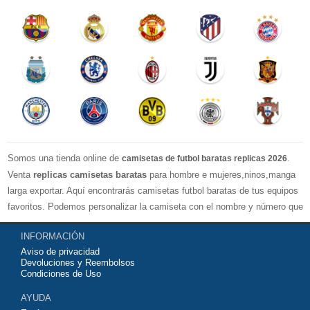
Somos una tienda online de
.
camisetas de futbol baratas replicas 2026
Venta
replicas camisetas baratas
para hombre e mujeres,ninos,manga
larga exportar. Aquí encontrarás camisetas futbol baratas de tus equipos
favoritos. Podemos personalizar la camiseta con el nombre y número que
quieras. Nuestras
camisetas de futbol replicas
son de máxima calidad
INFORMACIÓN
tailandesa por lo que estamos convencidos que quedarás muy satisfecho
Aviso de privacidad
con ella. Estas camisetas tienen un tejido transpirable por lo que te
Devoluciones y Reembolsos
servirán para jugar al fútbol o simplemente para animar a tu equipo
Condiciones de Uso
favorito. Si no disponinemos de la camiseta de fútbol que necesites
AYUDA
contáctanos y haremos lo posible para conseguirtela lo más barata