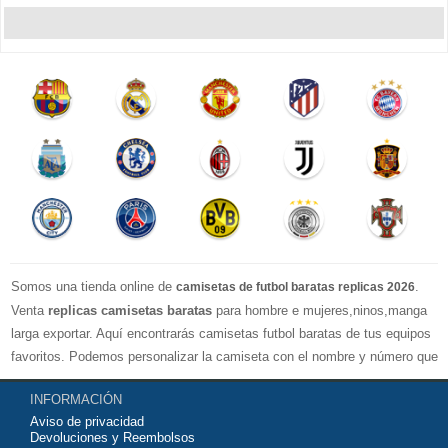
Somos una tienda online de
.
camisetas de futbol baratas replicas 2026
Venta
replicas camisetas baratas
para hombre e mujeres,ninos,manga
larga exportar. Aquí encontrarás camisetas futbol baratas de tus equipos
favoritos. Podemos personalizar la camiseta con el nombre y número que
quieras. Nuestras
camisetas de futbol replicas
son de máxima calidad
INFORMACIÓN
tailandesa por lo que estamos convencidos que quedarás muy satisfecho
Aviso de privacidad
con ella. Estas camisetas tienen un tejido transpirable por lo que te
Devoluciones y Reembolsos