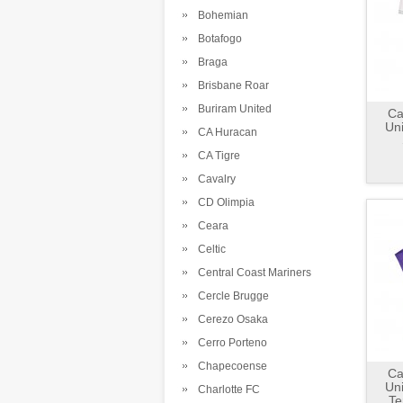
Bohemian
Botafogo
Braga
Brisbane Roar
Buriram United
Ca
Uni
CA Huracan
CA Tigre
Cavalry
CD Olimpia
Ceara
Celtic
Central Coast Mariners
Cercle Brugge
Cerezo Osaka
Cerro Porteno
Chapecoense
Ca
Uni
Charlotte FC
Te