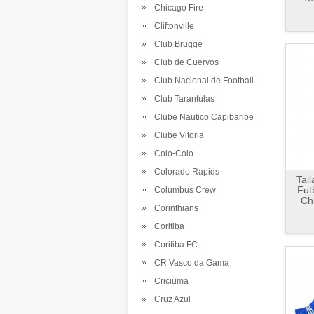
Chicago Fire
Cliftonville
Club Brugge
Club de Cuervos
Club Nacional de Football
Club Tarantulas
Clube Nautico Capibaribe
Clube Vitoria
Colo-Colo
Colorado Rapids
Tai
Fut
Columbus Crew
Ch
Corinthians
Coritiba
Coritiba FC
CR Vasco da Gama
Criciuma
Cruz Azul