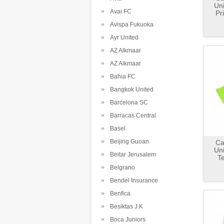
Uni
Avai FC
Pr
Avispa Fukuoka
Ayr United
AZ Alkmaar
AZ Alkmaar
Bahia FC
Bangkok United
Barcelona SC
Barracas Central
Basel
Beijing Guoan
Ca
Uni
Beitar Jerusalem
T
Belgrano
Bendel Insurance
Benfica
Besiktas J.K
Boca Juniors