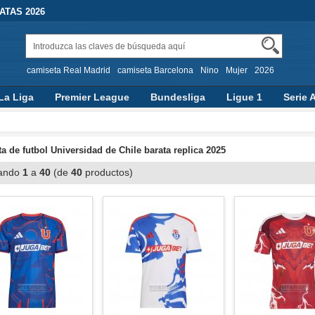
TAS 2026
camiseta Real Madrid
camiseta Barcelona
Nino
Mujer
2026
La Liga
Premier League
Bundesliga
Ligue 1
Serie 
a de futbol Universidad de Chile barata replica 2025
ando
1
a
40
(de
40
productos)