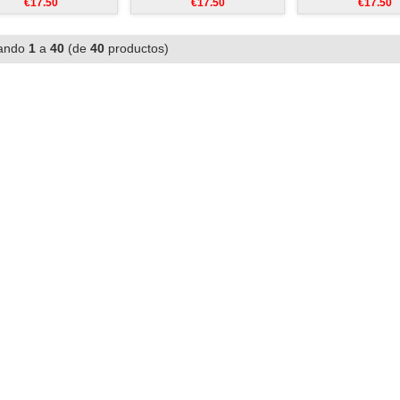
€17.50
€17.50
€17.50
ando
1
a
40
(de
40
productos)