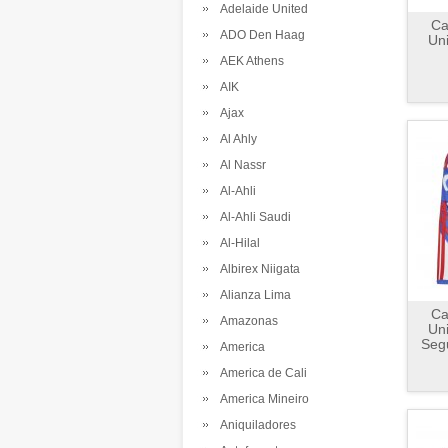
Adelaide United
Ca
ADO Den Haag
Uni
AEK Athens
AIK
Ajax
Al Ahly
Al Nassr
Al-Ahli
Al-Ahli Saudi
Al-Hilal
Albirex Niigata
Alianza Lima
Ca
Amazonas
Uni
Seg
America
America de Cali
America Mineiro
Aniquiladores