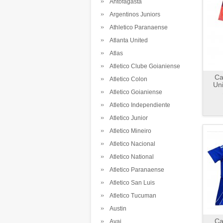
Antofagasta
Argentinos Juniors
Athletico Paranaense
Atlanta United
Atlas
Atletico Clube Goianiense
Ca
Atletico Colon
Uni
Atletico Goianiense
Atletico Independiente
Atletico Junior
Atletico Mineiro
Atletico Nacional
Atletico National
Atletico Paranaense
Atletico San Luis
Atletico Tucuman
Austin
Ca
Avai