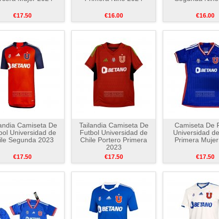
€17.50
€16.00
€16.00
landia Camiseta De
Tailandia Camiseta De
Camiseta De F
bol Universidad de
Futbol Universidad de
Universidad de
ile Segunda 2023
Chile Portero Primera
Primera Mujer
2023
€17.50
€17.50
€17.50