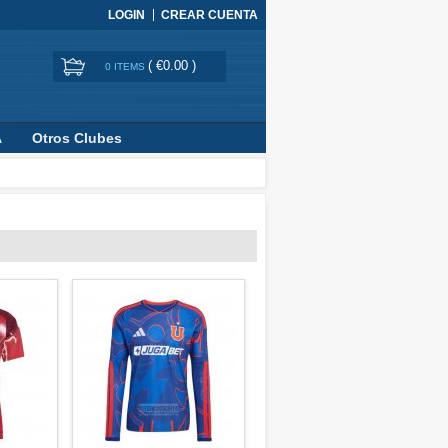
LOGIN
CREAR CUENTA
(
€0.00
)
0 ITEMS
A
Otros Clubes