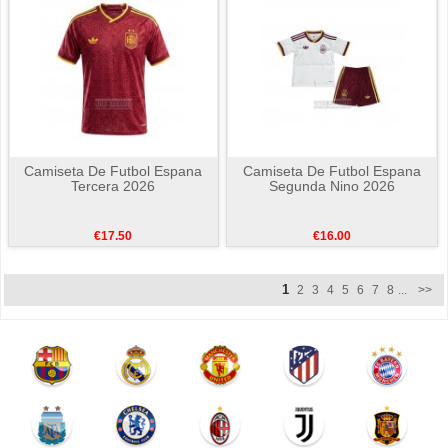
Camiseta De Futbol Espana
Camiseta De Futbol Espana
Tercera 2026
Segunda Nino 2026
€17.50
€16.00
1
2
3
4
5
6
7
8
...
>>