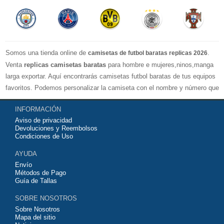
Somos una tienda online de
.
camisetas de futbol baratas replicas 2026
Venta
replicas camisetas baratas
para hombre e mujeres,ninos,manga
larga exportar. Aquí encontrarás camisetas futbol baratas de tus equipos
favoritos. Podemos personalizar la camiseta con el nombre y número que
quieras. Nuestras
camisetas de futbol replicas
son de máxima calidad
INFORMACIÓN
tailandesa por lo que estamos convencidos que quedarás muy satisfecho
Aviso de privacidad
con ella. Estas camisetas tienen un tejido transpirable por lo que te
Devoluciones y Reembolsos
servirán para jugar al fútbol o simplemente para animar a tu equipo
Condiciones de Uso
favorito. Si no disponinemos de la camiseta de fútbol que necesites
AYUDA
contáctanos y haremos lo posible para conseguirtela lo más barata
Envío
posible.
Métodos de Pago
Guía de Tallas
SOBRE NOSOTROS
Sobre Nosotros
Mapa del sitio