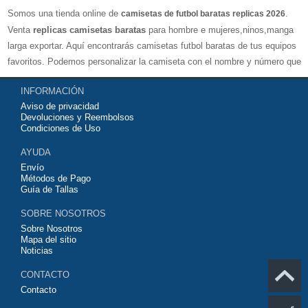
Somos una tienda online de
.
camisetas de futbol baratas replicas 2026
Venta
replicas camisetas baratas
para hombre e mujeres,ninos,manga
larga exportar. Aquí encontrarás camisetas futbol baratas de tus equipos
favoritos. Podemos personalizar la camiseta con el nombre y número que
quieras. Nuestras
camisetas de futbol replicas
son de máxima calidad
INFORMACIÓN
tailandesa por lo que estamos convencidos que quedarás muy satisfecho
Aviso de privacidad
con ella. Estas camisetas tienen un tejido transpirable por lo que te
Devoluciones y Reembolsos
servirán para jugar al fútbol o simplemente para animar a tu equipo
Condiciones de Uso
favorito. Si no disponinemos de la camiseta de fútbol que necesites
AYUDA
contáctanos y haremos lo posible para conseguirtela lo más barata
Envío
posible.
Métodos de Pago
Guía de Tallas
SOBRE NOSOTROS
Sobre Nosotros
Mapa del sitio
Noticias
CONTACTO
Contacto