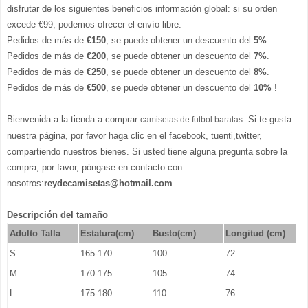
disfrutar de los siguientes beneficios información global: si su orden
excede €99, podemos ofrecer el envío libre.
Pedidos de más de
€150
, se puede obtener un descuento del
5%
.
Pedidos de más de
€200
, se puede obtener un descuento del
7%
.
Pedidos de más de
€250
, se puede obtener un descuento del
8%
.
Pedidos de más de
€500
, se puede obtener un descuento del
10%
!
Bienvenida a la tienda a comprar
. Si te gusta
camisetas de futbol baratas
nuestra página, por favor haga clic en el facebook, tuenti,twitter,
compartiendo nuestros bienes. Si usted tiene alguna pregunta sobre la
compra, por favor, póngase en contacto con
nosotros:
reydecamisetas@hotmail.com
Descripción del tamaño
Adulto Talla
Estatura(cm)
Busto(cm)
Longitud (cm)
S
165-170
100
72
M
170-175
105
74
L
175-180
110
76