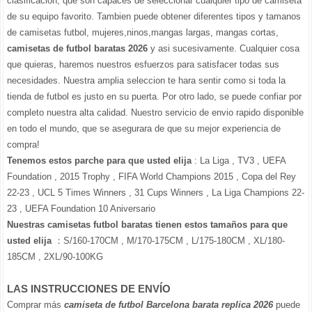
clasificacion, que son capaces de seleccionar cualquier tipo de camiseta
de su equipo favorito. Tambien puede obtener diferentes tipos y tamanos
de camisetas futbol, mujeres,ninos,mangas largas, mangas cortas,
camisetas de futbol baratas 2026
y asi sucesivamente. Cualquier cosa
que quieras, haremos nuestros esfuerzos para satisfacer todas sus
necesidades. Nuestra amplia seleccion te hara sentir como si toda la
tienda de futbol es justo en su puerta. Por otro lado, se puede confiar por
completo nuestra alta calidad. Nuestro servicio de envio rapido disponible
en todo el mundo, que se asegurara de que su mejor experiencia de
compra!
Tenemos estos parche para que usted elija
: La Liga , TV3 , UEFA
Foundation , 2015 Trophy , FIFA World Champions 2015 , Copa del Rey
22-23 , UCL 5 Times Winners , 31 Cups Winners , La Liga Champions 22-
23 , UEFA Foundation 10 Aniversario
Nuestras camisetas futbol baratas tienen estos tamaños para que
usted elija
：S/160-170CM , M/170-175CM , L/175-180CM , XL/180-
185CM , 2XL/90-100KG
LAS INSTRUCCIONES DE ENVÍO
Comprar más
camiseta de futbol Barcelona barata replica 2026
puede