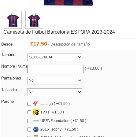
Camiseta de Futbol Barcelona ESTOPA 2023-2024
€
17.50
/
Desde
Descripción del tamaño
Tamano
Nombre+Numero
( +€3.00 )
Pantalones
Tailandia
Parche
La Liga ( +€1.50 )
TV3 ( +€1.50 )
UEFA Foundation ( +€1.50 )
2015 Trophy ( +€1.50 )