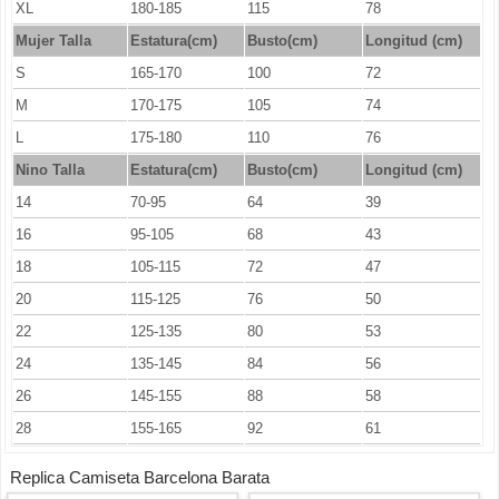
XL
180-185
115
78
Mujer Talla
Estatura(cm)
Busto(cm)
Longitud (cm)
S
165-170
100
72
M
170-175
105
74
L
175-180
110
76
Nino Talla
Estatura(cm)
Busto(cm)
Longitud (cm)
14
70-95
64
39
16
95-105
68
43
18
105-115
72
47
20
115-125
76
50
22
125-135
80
53
24
135-145
84
56
26
145-155
88
58
28
155-165
92
61
Replica Camiseta Barcelona Barata