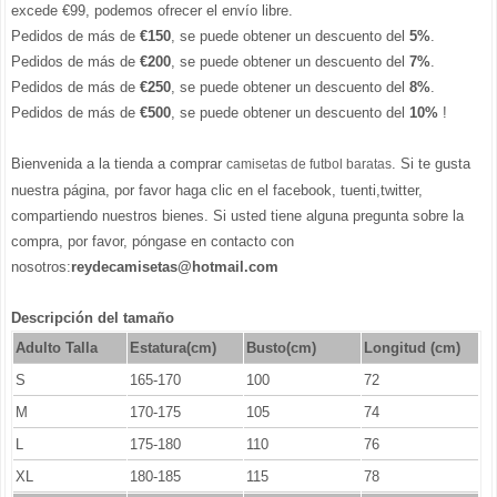
excede €99, podemos ofrecer el envío libre.
Pedidos de más de
€150
, se puede obtener un descuento del
5%
.
Pedidos de más de
€200
, se puede obtener un descuento del
7%
.
Pedidos de más de
€250
, se puede obtener un descuento del
8%
.
Pedidos de más de
€500
, se puede obtener un descuento del
10%
!
Bienvenida a la tienda a comprar
. Si te gusta
camisetas de futbol baratas
nuestra página, por favor haga clic en el facebook, tuenti,twitter,
compartiendo nuestros bienes. Si usted tiene alguna pregunta sobre la
compra, por favor, póngase en contacto con
nosotros:
reydecamisetas@hotmail.com
Descripción del tamaño
Adulto Talla
Estatura(cm)
Busto(cm)
Longitud (cm)
S
165-170
100
72
M
170-175
105
74
L
175-180
110
76
XL
180-185
115
78