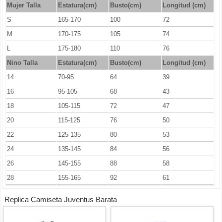
Mujer Talla
Estatura(cm)
Busto(cm)
Longitud (cm)
S
165-170
100
72
M
170-175
105
74
L
175-180
110
76
Nino Talla
Estatura(cm)
Busto(cm)
Longitud (cm)
14
70-95
64
39
16
95-105
68
43
18
105-115
72
47
20
115-125
76
50
22
125-135
80
53
24
135-145
84
56
26
145-155
88
58
28
155-165
92
61
Replica Camiseta Juventus Barata