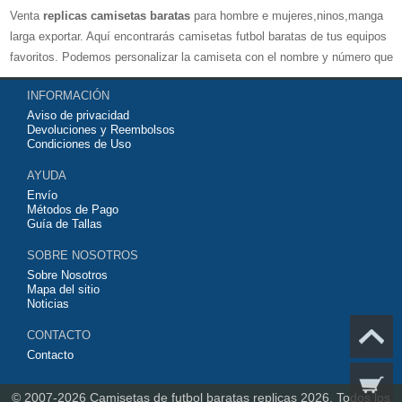
Venta
replicas camisetas baratas
para hombre e mujeres,ninos,manga
larga exportar. Aquí encontrarás camisetas futbol baratas de tus equipos
favoritos. Podemos personalizar la camiseta con el nombre y número que
quieras. Nuestras
camisetas de futbol replicas
son de máxima calidad
INFORMACIÓN
tailandesa por lo que estamos convencidos que quedarás muy satisfecho
Aviso de privacidad
con ella. Estas camisetas tienen un tejido transpirable por lo que te
Devoluciones y Reembolsos
servirán para jugar al fútbol o simplemente para animar a tu equipo
Condiciones de Uso
favorito. Si no disponinemos de la camiseta de fútbol que necesites
AYUDA
contáctanos y haremos lo posible para conseguirtela lo más barata
Envío
posible.
Métodos de Pago
Guía de Tallas
SOBRE NOSOTROS
Sobre Nosotros
Mapa del sitio
Noticias
CONTACTO
Contacto
© 2007-2026
Camisetas de futbol baratas replicas 2026.
Todos los