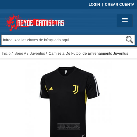
LOGIN
CREAR CUENTA
Inicio
/
Serie A
/
Juventus
/ Camiseta De Futbol de Entrenamiento Juventus
2023-2024 Negro