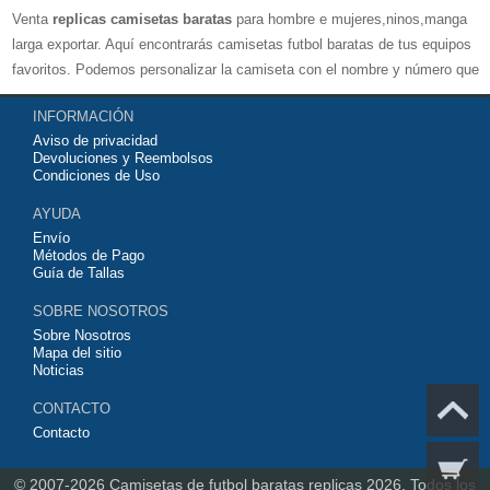
Venta
replicas camisetas baratas
para hombre e mujeres,ninos,manga
larga exportar. Aquí encontrarás camisetas futbol baratas de tus equipos
favoritos. Podemos personalizar la camiseta con el nombre y número que
quieras. Nuestras
camisetas de futbol replicas
son de máxima calidad
INFORMACIÓN
tailandesa por lo que estamos convencidos que quedarás muy satisfecho
Aviso de privacidad
con ella. Estas camisetas tienen un tejido transpirable por lo que te
Devoluciones y Reembolsos
servirán para jugar al fútbol o simplemente para animar a tu equipo
Condiciones de Uso
favorito. Si no disponinemos de la camiseta de fútbol que necesites
AYUDA
contáctanos y haremos lo posible para conseguirtela lo más barata
Envío
posible.
Métodos de Pago
Guía de Tallas
SOBRE NOSOTROS
Sobre Nosotros
Mapa del sitio
Noticias
CONTACTO
Contacto
© 2007-2026
Camisetas de futbol baratas replicas 2026.
Todos los