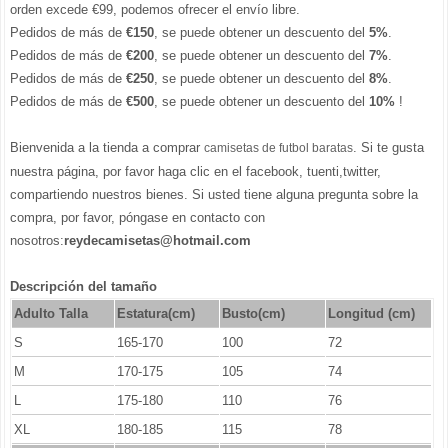
orden excede €99, podemos ofrecer el envío libre.
Pedidos de más de
€150
, se puede obtener un descuento del
5%
.
Pedidos de más de
€200
, se puede obtener un descuento del
7%
.
Pedidos de más de
€250
, se puede obtener un descuento del
8%
.
Pedidos de más de
€500
, se puede obtener un descuento del
10%
!
Bienvenida a la tienda a comprar
. Si te gusta
camisetas de futbol baratas
nuestra página, por favor haga clic en el facebook, tuenti,twitter,
compartiendo nuestros bienes. Si usted tiene alguna pregunta sobre la
compra, por favor, póngase en contacto con
nosotros:
reydecamisetas@hotmail.com
Descripción del tamaño
Adulto Talla
Estatura(cm)
Busto(cm)
Longitud (cm)
S
165-170
100
72
M
170-175
105
74
L
175-180
110
76
XL
180-185
115
78