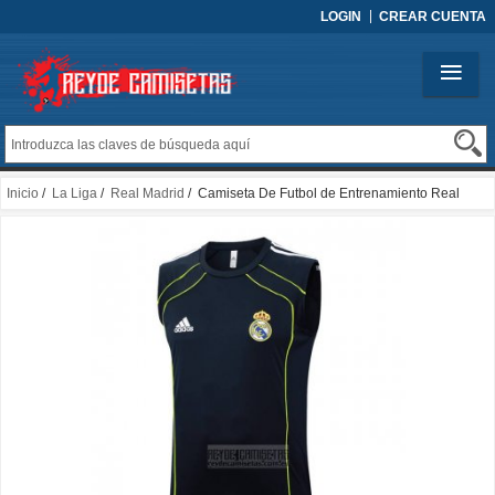
LOGIN
CREAR CUENTA
Inicio
/
La Liga
/
Real Madrid
/ Camiseta De Futbol de Entrenamiento Real
Madrid Sin Mangas 2025-2026 Azul