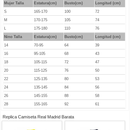
Mujer Talla
Estatura(cm)
Busto(cm)
Longitud (cm)
S
165-170
100
72
M
170-175
105
74
L
175-180
110
76
Nino Talla
Estatura(cm)
Busto(cm)
Longitud (cm)
14
70-95
64
39
16
95-105
68
43
18
105-115
72
47
20
115-125
76
50
22
125-135
80
53
24
135-145
84
56
26
145-155
88
58
28
155-165
92
61
Replica Camiseta Real Madrid Barata