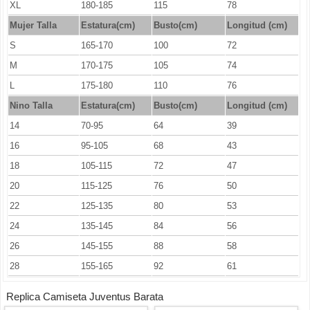
XL
180-185
115
78
Mujer Talla
Estatura(cm)
Busto(cm)
Longitud (cm)
S
165-170
100
72
M
170-175
105
74
L
175-180
110
76
Nino Talla
Estatura(cm)
Busto(cm)
Longitud (cm)
14
70-95
64
39
16
95-105
68
43
18
105-115
72
47
20
115-125
76
50
22
125-135
80
53
24
135-145
84
56
26
145-155
88
58
28
155-165
92
61
Replica Camiseta Juventus Barata