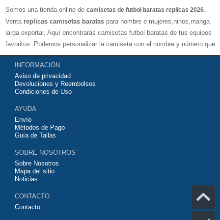
Somos una tienda online de
.
camisetas de futbol baratas replicas 2026
Venta
replicas camisetas baratas
para hombre e mujeres,ninos,manga
larga exportar. Aquí encontrarás camisetas futbol baratas de tus equipos
favoritos. Podemos personalizar la camiseta con el nombre y número que
quieras. Nuestras
camisetas de futbol replicas
son de máxima calidad
INFORMACIÓN
tailandesa por lo que estamos convencidos que quedarás muy satisfecho
Aviso de privacidad
con ella. Estas camisetas tienen un tejido transpirable por lo que te
Devoluciones y Reembolsos
servirán para jugar al fútbol o simplemente para animar a tu equipo
Condiciones de Uso
favorito. Si no disponinemos de la camiseta de fútbol que necesites
AYUDA
contáctanos y haremos lo posible para conseguirtela lo más barata
Envío
posible.
Métodos de Pago
Guía de Tallas
SOBRE NOSOTROS
Sobre Nosotros
Mapa del sitio
Noticias
CONTACTO
Contacto