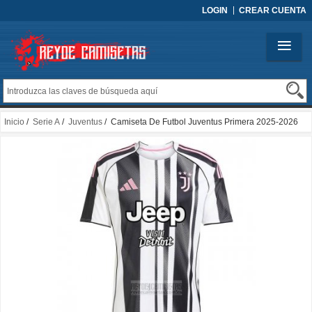
LOGIN
CREAR CUENTA
Inicio
/
Serie A
/
Juventus
/ Camiseta De Futbol Juventus Primera 2025-2026