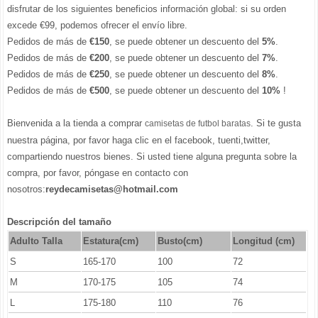
disfrutar de los siguientes beneficios información global: si su orden
excede €99, podemos ofrecer el envío libre.
Pedidos de más de
€150
, se puede obtener un descuento del
5%
.
Pedidos de más de
€200
, se puede obtener un descuento del
7%
.
Pedidos de más de
€250
, se puede obtener un descuento del
8%
.
Pedidos de más de
€500
, se puede obtener un descuento del
10%
!
Bienvenida a la tienda a comprar
. Si te gusta
camisetas de futbol baratas
nuestra página, por favor haga clic en el facebook, tuenti,twitter,
compartiendo nuestros bienes. Si usted tiene alguna pregunta sobre la
compra, por favor, póngase en contacto con
nosotros:
reydecamisetas@hotmail.com
Descripción del tamaño
Adulto Talla
Estatura(cm)
Busto(cm)
Longitud (cm)
S
165-170
100
72
M
170-175
105
74
L
175-180
110
76