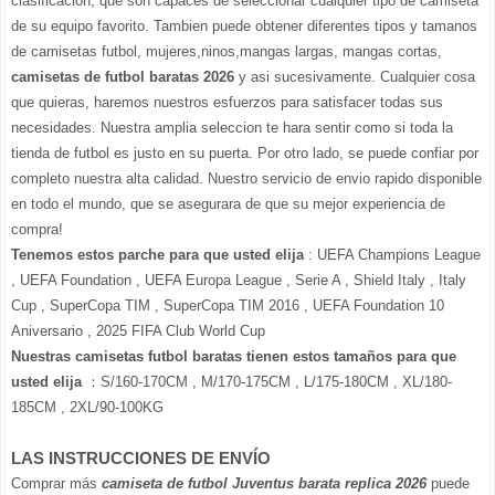
clasificacion, que son capaces de seleccionar cualquier tipo de camiseta
de su equipo favorito. Tambien puede obtener diferentes tipos y tamanos
de camisetas futbol, mujeres,ninos,mangas largas, mangas cortas,
camisetas de futbol baratas 2026
y asi sucesivamente. Cualquier cosa
que quieras, haremos nuestros esfuerzos para satisfacer todas sus
necesidades. Nuestra amplia seleccion te hara sentir como si toda la
tienda de futbol es justo en su puerta. Por otro lado, se puede confiar por
completo nuestra alta calidad. Nuestro servicio de envio rapido disponible
en todo el mundo, que se asegurara de que su mejor experiencia de
compra!
Tenemos estos parche para que usted elija
: UEFA Champions League
, UEFA Foundation , UEFA Europa League , Serie A , Shield Italy , Italy
Cup , SuperCopa TIM , SuperCopa TIM 2016 , UEFA Foundation 10
Aniversario , 2025 FIFA Club World Cup
Nuestras camisetas futbol baratas tienen estos tamaños para que
usted elija
：S/160-170CM , M/170-175CM , L/175-180CM , XL/180-
185CM , 2XL/90-100KG
LAS INSTRUCCIONES DE ENVÍO
Comprar más
camiseta de futbol Juventus barata replica 2026
puede