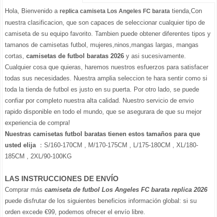
Hola, Bienvenido a
tienda,Con
replica camiseta Los Angeles FC barata
nuestra clasificacion, que son capaces de seleccionar cualquier tipo de
camiseta de su equipo favorito. Tambien puede obtener diferentes tipos y
tamanos de camisetas futbol, mujeres,ninos,mangas largas, mangas
cortas,
camisetas de futbol baratas 2026
y asi sucesivamente.
Cualquier cosa que quieras, haremos nuestros esfuerzos para satisfacer
todas sus necesidades. Nuestra amplia seleccion te hara sentir como si
toda la tienda de futbol es justo en su puerta. Por otro lado, se puede
confiar por completo nuestra alta calidad. Nuestro servicio de envio
rapido disponible en todo el mundo, que se asegurara de que su mejor
experiencia de compra!
Nuestras camisetas futbol baratas tienen estos tamaños para que
usted elija
：S/160-170CM , M/170-175CM , L/175-180CM , XL/180-
185CM , 2XL/90-100KG
LAS INSTRUCCIONES DE ENVÍO
Comprar más
camiseta de futbol Los Angeles FC barata replica 2026
puede disfrutar de los siguientes beneficios información global: si su
orden excede €99, podemos ofrecer el envío libre.