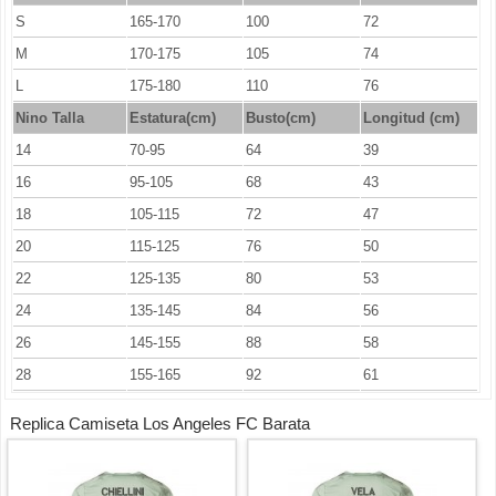
S
165-170
100
72
M
170-175
105
74
L
175-180
110
76
Nino Talla
Estatura(cm)
Busto(cm)
Longitud (cm)
14
70-95
64
39
16
95-105
68
43
18
105-115
72
47
20
115-125
76
50
22
125-135
80
53
24
135-145
84
56
26
145-155
88
58
28
155-165
92
61
Replica Camiseta Los Angeles FC Barata