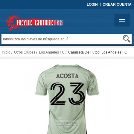
LOGIN
CREAR CUENTA
Inicio
/
Otros Clubes
/
Los Angeles FC
/ Camiseta De Futbol Los Angeles FC
Jugador Acosta Segunda 2023-2024