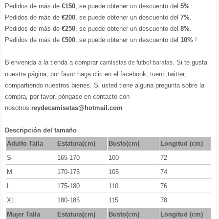
Pedidos de más de
€150
, se puede obtener un descuento del
5%
.
Pedidos de más de
€200
, se puede obtener un descuento del
7%
.
Pedidos de más de
€250
, se puede obtener un descuento del
8%
.
Pedidos de más de
€500
, se puede obtener un descuento del
10%
!
Bienvenida a la tienda a comprar
. Si te gusta
camisetas de futbol baratas
nuestra página, por favor haga clic en el facebook, tuenti,twitter,
compartiendo nuestros bienes. Si usted tiene alguna pregunta sobre la
compra, por favor, póngase en contacto con
nosotros:
reydecamisetas@hotmail.com
Descripción del tamaño
Adulto Talla
Estatura(cm)
Busto(cm)
Longitud (cm)
S
165-170
100
72
M
170-175
105
74
L
175-180
110
76
XL
180-185
115
78
Mujer Talla
Estatura(cm)
Busto(cm)
Longitud (cm)