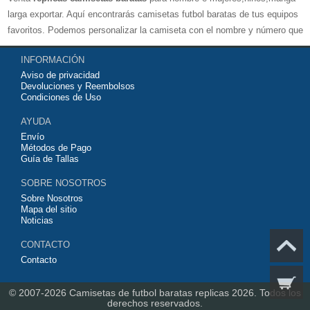
larga exportar. Aquí encontrarás camisetas futbol baratas de tus equipos
favoritos. Podemos personalizar la camiseta con el nombre y número que
quieras. Nuestras
camisetas de futbol replicas
son de máxima calidad
INFORMACIÓN
tailandesa por lo que estamos convencidos que quedarás muy satisfecho
Aviso de privacidad
con ella. Estas camisetas tienen un tejido transpirable por lo que te
Devoluciones y Reembolsos
servirán para jugar al fútbol o simplemente para animar a tu equipo
Condiciones de Uso
favorito. Si no disponinemos de la camiseta de fútbol que necesites
AYUDA
contáctanos y haremos lo posible para conseguirtela lo más barata
Envío
posible.
Métodos de Pago
Guía de Tallas
SOBRE NOSOTROS
Sobre Nosotros
Mapa del sitio
Noticias
CONTACTO
Contacto
© 2007-2026
Camisetas de futbol baratas replicas 2026.
Todos los
derechos reservados.