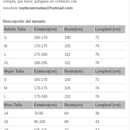
compra, por favor, póngase en contacto con
nosotros:
reydecamisetas@hotmail.com
Descripción del tamaño
Adulto Talla
Estatura(cm)
Busto(cm)
Longitud (cm)
S
165-170
100
72
M
170-175
105
74
L
175-180
110
76
XL
180-185
115
78
Mujer Talla
Estatura(cm)
Busto(cm)
Longitud (cm)
S
165-170
100
72
M
170-175
105
74
L
175-180
110
76
Nino Talla
Estatura(cm)
Busto(cm)
Longitud (cm)
14
70-95
64
39
16
95-105
68
43