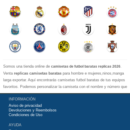
Somos una tienda online de
.
camisetas de futbol baratas replicas 2026
Venta
replicas camisetas baratas
para hombre e mujeres,ninos,manga
larga exportar. Aquí encontrarás camisetas futbol baratas de tus equipos
favoritos. Podemos personalizar la camiseta con el nombre y número que
quieras. Nuestras
camisetas de futbol replicas
son de máxima calidad
INFORMACIÓN
tailandesa por lo que estamos convencidos que quedarás muy satisfecho
Aviso de privacidad
con ella. Estas camisetas tienen un tejido transpirable por lo que te
Devoluciones y Reembolsos
servirán para jugar al fútbol o simplemente para animar a tu equipo
Condiciones de Uso
favorito. Si no disponinemos de la camiseta de fútbol que necesites
AYUDA
contáctanos y haremos lo posible para conseguirtela lo más barata