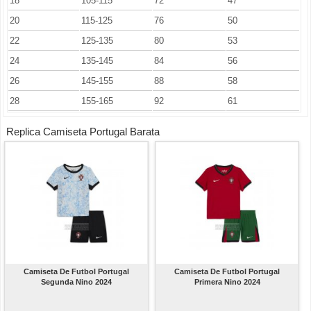
18
105-115
72
47
20
115-125
76
50
22
125-135
80
53
24
135-145
84
56
26
145-155
88
58
28
155-165
92
61
Replica Camiseta Portugal Barata
Camiseta De Futbol Portugal
Camiseta De Futbol Portugal
Segunda Nino 2024
Primera Nino 2024