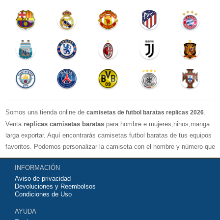
Somos una tienda online de
.
camisetas de futbol baratas replicas 2026
Venta
replicas camisetas baratas
para hombre e mujeres,ninos,manga
larga exportar. Aquí encontrarás camisetas futbol baratas de tus equipos
favoritos. Podemos personalizar la camiseta con el nombre y número que
quieras. Nuestras
camisetas de futbol replicas
son de máxima calidad
INFORMACIÓN
tailandesa por lo que estamos convencidos que quedarás muy satisfecho
Aviso de privacidad
con ella. Estas camisetas tienen un tejido transpirable por lo que te
Devoluciones y Reembolsos
servirán para jugar al fútbol o simplemente para animar a tu equipo
Condiciones de Uso
favorito. Si no disponinemos de la camiseta de fútbol que necesites
AYUDA
contáctanos y haremos lo posible para conseguirtela lo más barata