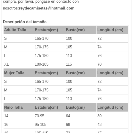
compra, por favor, póngase en contacto con
nosotros:
reydecamisetas@hotmail.com
Descripción del tamaño
Adulto Talla
Estatura(cm)
Busto(cm)
Longitud (cm)
S
165-170
100
72
M
170-175
105
74
L
175-180
110
76
XL
180-185
115
78
Mujer Talla
Estatura(cm)
Busto(cm)
Longitud (cm)
S
165-170
100
72
M
170-175
105
74
L
175-180
110
76
Nino Talla
Estatura(cm)
Busto(cm)
Longitud (cm)
14
70-95
64
39
16
95-105
68
43