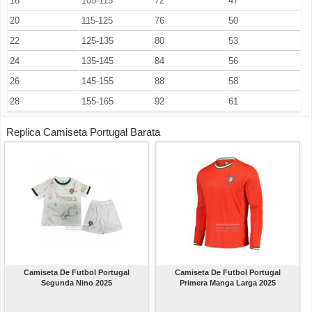
18
105-115
72
47
20
115-125
76
50
22
125-135
80
53
24
135-145
84
56
26
145-155
88
58
28
155-165
92
61
Replica Camiseta Portugal Barata
Camiseta De Futbol Portugal
Camiseta De Futbol Portugal
Segunda Nino 2025
Primera Manga Larga 2025