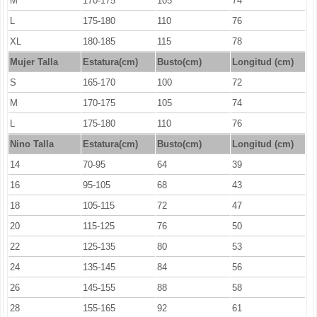
M
170-175
105
74
L
175-180
110
76
XL
180-185
115
78
Mujer Talla
Estatura(cm)
Busto(cm)
Longitud (cm)
S
165-170
100
72
M
170-175
105
74
L
175-180
110
76
Nino Talla
Estatura(cm)
Busto(cm)
Longitud (cm)
14
70-95
64
39
16
95-105
68
43
18
105-115
72
47
20
115-125
76
50
22
125-135
80
53
24
135-145
84
56
26
145-155
88
58
28
155-165
92
61