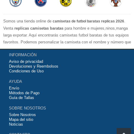
Somos una tienda online de
.
camisetas de futbol baratas replicas 2026
Venta
replicas camisetas baratas
para hombre e mujeres,ninos,manga
larga exportar. Aquí encontrarás camisetas futbol baratas de tus equipos
favoritos. Podemos personalizar la camiseta con el nombre y número que
quieras. Nuestras
camisetas de futbol replicas
son de máxima calidad
INFORMACIÓN
tailandesa por lo que estamos convencidos que quedarás muy satisfecho
Aviso de privacidad
con ella. Estas camisetas tienen un tejido transpirable por lo que te
Devoluciones y Reembolsos
servirán para jugar al fútbol o simplemente para animar a tu equipo
Condiciones de Uso
favorito. Si no disponinemos de la camiseta de fútbol que necesites
AYUDA
contáctanos y haremos lo posible para conseguirtela lo más barata
Envío
posible.
Métodos de Pago
Guía de Tallas
SOBRE NOSOTROS
Sobre Nosotros
Mapa del sitio
Noticias