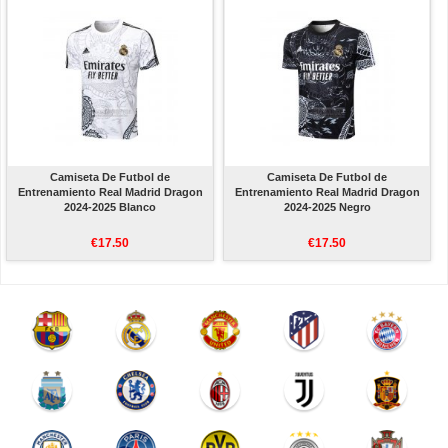
Camiseta De Futbol de
Camiseta De Futbol de
Entrenamiento Real Madrid Dragon
Entrenamiento Real Madrid Dragon
2024-2025 Blanco
2024-2025 Negro
€17.50
€17.50