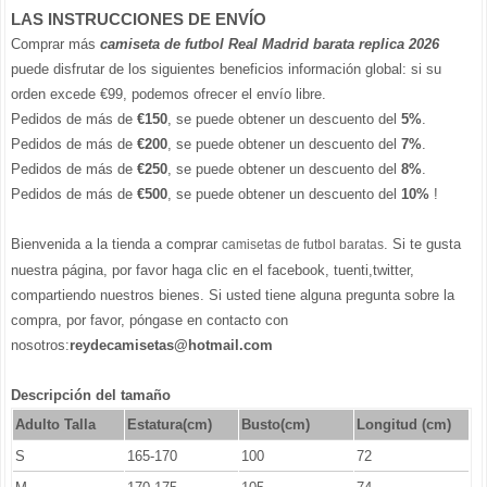
LAS INSTRUCCIONES DE ENVÍO
Comprar más
camiseta de futbol Real Madrid barata replica 2026
puede disfrutar de los siguientes beneficios información global: si su
orden excede €99, podemos ofrecer el envío libre.
Pedidos de más de
€150
, se puede obtener un descuento del
5%
.
Pedidos de más de
€200
, se puede obtener un descuento del
7%
.
Pedidos de más de
€250
, se puede obtener un descuento del
8%
.
Pedidos de más de
€500
, se puede obtener un descuento del
10%
!
Bienvenida a la tienda a comprar
. Si te gusta
camisetas de futbol baratas
nuestra página, por favor haga clic en el facebook, tuenti,twitter,
compartiendo nuestros bienes. Si usted tiene alguna pregunta sobre la
compra, por favor, póngase en contacto con
nosotros:
reydecamisetas@hotmail.com
Descripción del tamaño
Adulto Talla
Estatura(cm)
Busto(cm)
Longitud (cm)
S
165-170
100
72