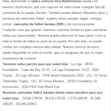
Hola, Bienvenido a
tienda,Con
replica camiseta Real Madrid barata
nuestra clasificacion, que son capaces de seleccionar cualquier tipo de
camiseta de su equipo favorito. Tambien puede obtener diferentes tipos y
tamanos de camisetas futbol, mujeres,ninos,mangas largas, mangas
cortas,
camisetas de futbol baratas 2026
y asi sucesivamente.
Cualquier cosa que quieras, haremos nuestros esfuerzos para satisfacer
todas sus necesidades. Nuestra amplia seleccion te hara sentir como si
toda la tienda de futbol es justo en su puerta. Por otro lado, se puede
confiar por completo nuestra alta calidad. Nuestro servicio de envio
rapido disponible en todo el mundo, que se asegurara de que su mejor
experiencia de compra!
Tenemos estos parche para que usted elija
: La Liga , UEFA
Foundation , Copa del Rey 22-23 , La Liga Champions 21/22 , 2022
Trophy , 20 Cups Winners , FIFA World Champions 2022 , UCL 15 Times
Titleholder Trophy , UCL 15 Times Winners , UEFA Foundation 10
Aniversario , 2025 FIFA Club World Cup
Nuestras camisetas futbol baratas tienen estos tamaños para que
usted elija
：S/160-170CM , M/170-175CM , L/175-180CM , XL/180-
185CM , 2XL/90-100KG