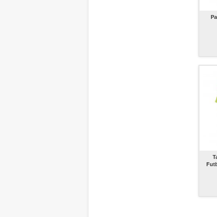
Pa
T
Futb