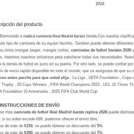
2024.
ripción del producto
 Bienvenido a
tienda,Con nuestra clasific
replica camiseta Real Madrid barata
uier tipo de camiseta de su equipo favorito. Tambien puede obtener diferentes
es,ninos,mangas largas, mangas cortas,
camisetas de futbol baratas 2026
y
as, haremos nuestros esfuerzos para satisfacer todas sus necesidades. Nuest
a la tienda de futbol es justo en su puerta. Por otro lado, se puede confiar po
cio de envio rapido disponible en todo el mundo, que se asegurara de que su 
os estos parche para que usted elija
: La Liga , UEFA Foundation , Copa 
2 Trophy , 20 Cups Winners , FIFA World Champions 2022 , UCL 15 Times Tit
A Foundation 10 Aniversario , 2025 FIFA Club World Cup
 INSTRUCCIONES DE ENVÍO
rar más
camiseta de futbol Real Madrid barata replica 2026
puede disfrutar
: si su orden excede €99, podemos ofrecer el envío libre.
os de más de
€150
, se puede obtener un descuento del
5%
.
os de más de
€200
, se puede obtener un descuento del
7%
.