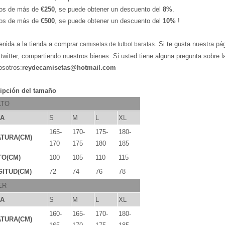
os de más de
€250
, se puede obtener un descuento del
8%
.
os de más de
€500
, se puede obtener un descuento del
10%
!
enida a la tienda a comprar
. Si te gusta nuestra pá
camisetas de futbol baratas
,twitter, compartiendo nuestros bienes. Si usted tiene alguna pregunta sobre 
osotros:
reydecamisetas@hotmail.com
ipción del tamaño
LTO
LA
S
M
L
XL
165-
170-
175-
180-
TURA(CM)
170
175
180
185
TO(CM)
100
105
110
115
ITUD(CM)
72
74
76
78
ER
LA
S
M
L
XL
160-
165-
170-
180-
TURA(CM)