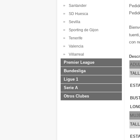
Pedid
Santander
Pedid
SD Huesca
Sevilla
Bienv
Sporting de Gijon
tuenti
Tenerife
con n
Valencia
Villarreal
Descr
Premier League
ADU
Bundesliga
TAL
Ligue 1
ESTA
Serie A
Otros Clubes
BUS
LONG
MUJ
TAL
ESTA