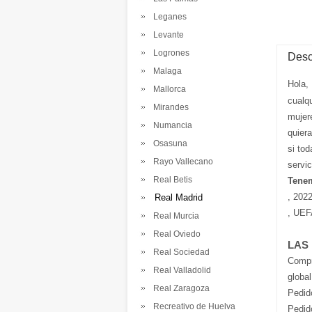
Leganes
Levante
Logrones
Desc
Malaga
Hola,
Mallorca
cualq
Mirandes
mujer
Numancia
quier
Osasuna
si tod
Rayo Vallecano
servi
Real Betis
Tenem
, 202
Real Madrid
, UEF
Real Murcia
Real Oviedo
LAS
Real Sociedad
Comp
Real Valladolid
global
Real Zaragoza
Pedid
Recreativo de Huelva
Pedid