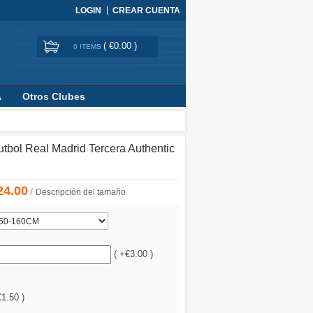
LOGIN
CREAR CUENTA
(
€0.00
)
0 ITEMS
A
Otros Clubes
tbol Real Madrid Tercera Authentic
24.00
/
Descripción del tamaño
( +€3.00 )
€1.50 )