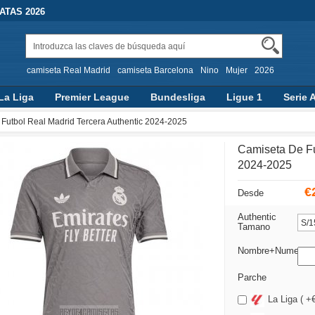
TAS 2026
camiseta Real Madrid
camiseta Barcelona
Nino
Mujer
2026
La Liga
Premier League
Bundesliga
Ligue 1
Serie 
Futbol Real Madrid Tercera Authentic 2024-2025
Camiseta De Fu
2024-2025
€
Desde
Authentic
Tamano
Nombre+Numero
Parche
La Liga ( +