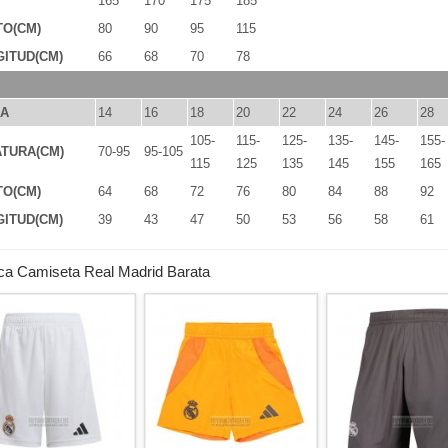
165
170
175
185
TO(CM)
80
90
95
115
ITUD(CM)
66
68
70
78
LA
14
16
18
20
22
24
26
28
105-
115-
125-
135-
145-
155-
TURA(CM)
70-95
95-105
115
125
135
145
155
165
TO(CM)
64
68
72
76
80
84
88
92
ITUD(CM)
39
43
47
50
53
56
58
61
ca Camiseta Real Madrid Barata