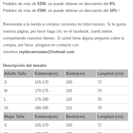
Pedidos de más de
€250
, se puede obtener un descuento del
8%
.
Pedidos de más de
€500
, se puede obtener un descuento del
10%
!
Bienvenida a la tienda a comprar
. Si te gusta
camisetas de futbol baratas
nuestra página, por favor haga clic en el facebook, tuenti,twitter,
compartiendo nuestros bienes. Si usted tiene alguna pregunta sobre la
compra, por favor, póngase en contacto con
nosotros:
reydecamisetas@hotmail.com
Descripción del tamaño
Adulto Talla
Estatura(cm)
Busto(cm)
Longitud (cm)
S
165-170
100
72
M
170-175
105
74
L
175-180
110
76
XL
180-185
115
78
Mujer Talla
Estatura(cm)
Busto(cm)
Longitud (cm)
S
165-170
100
72