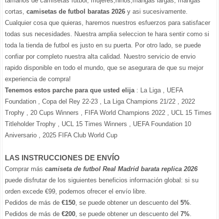
tamanos de camisetas futbol, mujeres,ninos,mangas largas, mangas
cortas,
camisetas de futbol baratas 2026
y asi sucesivamente.
Cualquier cosa que quieras, haremos nuestros esfuerzos para satisfacer
todas sus necesidades. Nuestra amplia seleccion te hara sentir como si
toda la tienda de futbol es justo en su puerta. Por otro lado, se puede
confiar por completo nuestra alta calidad. Nuestro servicio de envio
rapido disponible en todo el mundo, que se asegurara de que su mejor
experiencia de compra!
Tenemos estos parche para que usted elija
: La Liga , UEFA
Foundation , Copa del Rey 22-23 , La Liga Champions 21/22 , 2022
Trophy , 20 Cups Winners , FIFA World Champions 2022 , UCL 15 Times
Titleholder Trophy , UCL 15 Times Winners , UEFA Foundation 10
Aniversario , 2025 FIFA Club World Cup
LAS INSTRUCCIONES DE ENVÍO
Comprar más
camiseta de futbol Real Madrid barata replica 2026
puede disfrutar de los siguientes beneficios información global: si su
orden excede €99, podemos ofrecer el envío libre.
Pedidos de más de
€150
, se puede obtener un descuento del
5%
.
Pedidos de más de
€200
, se puede obtener un descuento del
7%
.