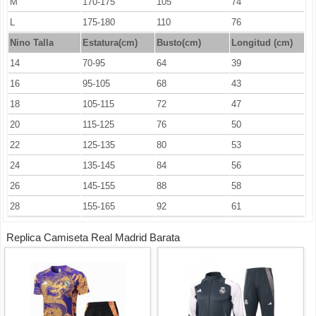
M
170-175
105
74
L
175-180
110
76
Nino Talla
Estatura(cm)
Busto(cm)
Longitud (cm)
14
70-95
64
39
16
95-105
68
43
18
105-115
72
47
20
115-125
76
50
22
125-135
80
53
24
135-145
84
56
26
145-155
88
58
28
155-165
92
61
Replica Camiseta Real Madrid Barata