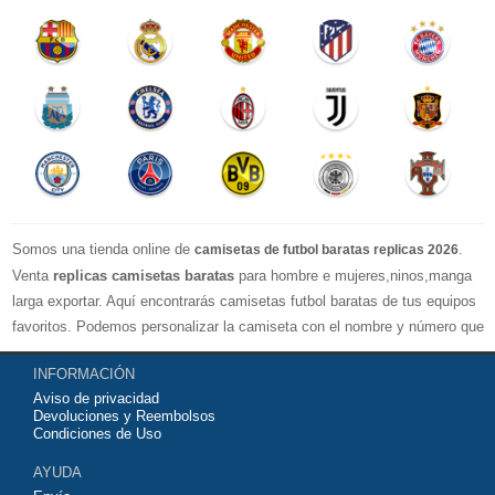
Somos una tienda online de
.
camisetas de futbol baratas replicas 2026
Venta
replicas camisetas baratas
para hombre e mujeres,ninos,manga
larga exportar. Aquí encontrarás camisetas futbol baratas de tus equipos
favoritos. Podemos personalizar la camiseta con el nombre y número que
quieras. Nuestras
camisetas de futbol replicas
son de máxima calidad
INFORMACIÓN
tailandesa por lo que estamos convencidos que quedarás muy satisfecho
Aviso de privacidad
con ella. Estas camisetas tienen un tejido transpirable por lo que te
Devoluciones y Reembolsos
servirán para jugar al fútbol o simplemente para animar a tu equipo
Condiciones de Uso
favorito. Si no disponinemos de la camiseta de fútbol que necesites
AYUDA
contáctanos y haremos lo posible para conseguirtela lo más barata