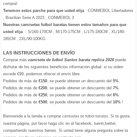
compra!
Tenemos estos parche para que usted elija
: CONMEBOL Libertadores
, Brazilian Serie A 2023 , CONMEBOL 3
Nuestras camisetas futbol baratas tienen estos tamaños para que
usted elija
：S/160-170CM , M/170-175CM , L/175-180CM , XL/180-
185CM , 2XL/90-100KG
LAS INSTRUCCIONES DE ENVÍO
Comprar más
camiseta de futbol Santos barata replica 2026
puede
disfrutar de los siguientes beneficios información global: si su orden
excede €99, podemos ofrecer el envío libre.
Pedidos de más de
€150
, se puede obtener un descuento del
5%
.
Pedidos de más de
€200
, se puede obtener un descuento del
7%
.
Pedidos de más de
€250
, se puede obtener un descuento del
8%
.
Pedidos de más de
€500
, se puede obtener un descuento del
10%
!
Bienvenida a la tienda a comprar
. Si te gusta
camisetas de futbol baratas
nuestra página, por favor haga clic en el facebook, tuenti,twitter,
compartiendo nuestros bienes. Si usted tiene alguna pregunta sobre la