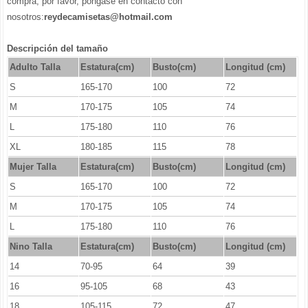
compra, por favor, póngase en contacto con
nosotros:
reydecamisetas@hotmail.com
Descripción del tamaño
Adulto Talla
Estatura(cm)
Busto(cm)
Longitud (cm)
S
165-170
100
72
M
170-175
105
74
L
175-180
110
76
XL
180-185
115
78
Mujer Talla
Estatura(cm)
Busto(cm)
Longitud (cm)
S
165-170
100
72
M
170-175
105
74
L
175-180
110
76
Nino Talla
Estatura(cm)
Busto(cm)
Longitud (cm)
14
70-95
64
39
16
95-105
68
43
18
105-115
72
47