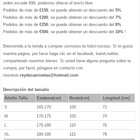
orden excede €99, podemos ofrecer el envío libre.
Pedidos de más de
€150
, se puede obtener un descuento del
5%
.
Pedidos de más de
€200
, se puede obtener un descuento del
7%
.
Pedidos de más de
€250
, se puede obtener un descuento del
8%
.
Pedidos de más de
€500
, se puede obtener un descuento del
10%
!
Bienvenida a la tienda a comprar
. Si te gusta
camisetas de futbol baratas
nuestra página, por favor haga clic en el facebook, tuenti,twitter,
compartiendo nuestros bienes. Si usted tiene alguna pregunta sobre la
compra, por favor, póngase en contacto con
nosotros:
reydecamisetas@hotmail.com
Descripción del tamaño
Adulto Talla
Estatura(cm)
Busto(cm)
Longitud (cm)
S
165-170
100
72
M
170-175
105
74
L
175-180
110
76
XL
180-185
115
78