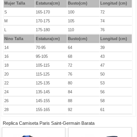
Mujer Talla
Estatura(cm)
Busto(cm)
Longitud (cm)
S
165-170
100
72
M
170-175
105
74
L
175-180
110
76
Nino Talla
Estatura(cm)
Busto(cm)
Longitud (cm)
14
70-95
64
39
16
95-105
68
43
18
105-115
72
47
20
115-125
76
50
22
125-135
80
53
24
135-145
84
56
26
145-155
88
58
28
155-165
92
61
Replica Camiseta Paris Saint-Germain Barata