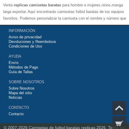
Venta
replicas camisetas baratas
para hombre e mujeres,ninos,manga
larga exportar. Aquí encontrarás camisetas futbol baratas de tus equipos
favoritos. Podemos personalizar la camiseta con el nombre y número que
quieras. Nuestras
camisetas de futbol replicas
son de máxima calidad
INFORMACIÓN
tailandesa por lo que estamos convencidos que quedarás muy satisfecho
Aviso de privacidad
con ella. Estas camisetas tienen un tejido transpirable por lo que te
Devoluciones y Reembolsos
servirán para jugar al fútbol o simplemente para animar a tu equipo
Condiciones de Uso
favorito. Si no disponinemos de la camiseta de fútbol que necesites
AYUDA
contáctanos y haremos lo posible para conseguirtela lo más barata
Envío
posible.
Métodos de Pago
Guía de Tallas
SOBRE NOSOTROS
Sobre Nosotros
Mapa del sitio
Noticias
CONTACTO
Contacto
© 2007-2026
Camisetas de futbol baratas replicas 2026.
Todos los