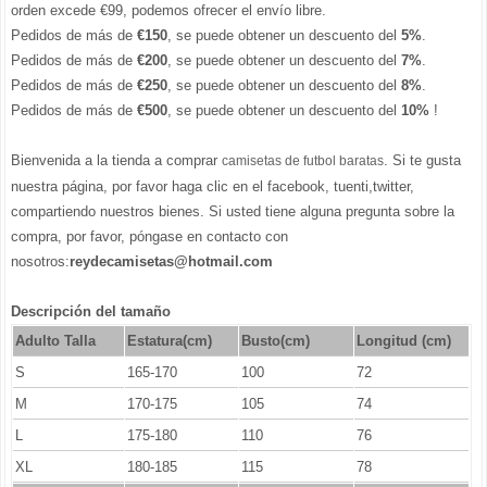
orden excede €99, podemos ofrecer el envío libre.
Pedidos de más de
€150
, se puede obtener un descuento del
5%
.
Pedidos de más de
€200
, se puede obtener un descuento del
7%
.
Pedidos de más de
€250
, se puede obtener un descuento del
8%
.
Pedidos de más de
€500
, se puede obtener un descuento del
10%
!
Bienvenida a la tienda a comprar
. Si te gusta
camisetas de futbol baratas
nuestra página, por favor haga clic en el facebook, tuenti,twitter,
compartiendo nuestros bienes. Si usted tiene alguna pregunta sobre la
compra, por favor, póngase en contacto con
nosotros:
reydecamisetas@hotmail.com
Descripción del tamaño
Adulto Talla
Estatura(cm)
Busto(cm)
Longitud (cm)
S
165-170
100
72
M
170-175
105
74
L
175-180
110
76
XL
180-185
115
78