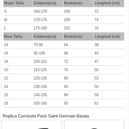
Mujer Talla
Estatura(cm)
Busto(cm)
Longitud (cm)
S
165-170
100
72
M
170-175
105
74
L
175-180
110
76
Nino Talla
Estatura(cm)
Busto(cm)
Longitud (cm)
14
70-95
64
39
16
95-105
68
43
18
105-115
72
47
20
115-125
76
50
22
125-135
80
53
24
135-145
84
56
26
145-155
88
58
28
155-165
92
61
Replica Camiseta Paris Saint-Germain Barata