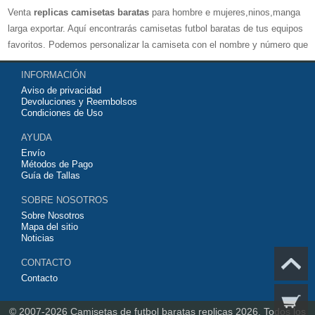
Venta
replicas camisetas baratas
para hombre e mujeres,ninos,manga
larga exportar. Aquí encontrarás camisetas futbol baratas de tus equipos
favoritos. Podemos personalizar la camiseta con el nombre y número que
quieras. Nuestras
camisetas de futbol replicas
son de máxima calidad
INFORMACIÓN
tailandesa por lo que estamos convencidos que quedarás muy satisfecho
Aviso de privacidad
con ella. Estas camisetas tienen un tejido transpirable por lo que te
Devoluciones y Reembolsos
servirán para jugar al fútbol o simplemente para animar a tu equipo
Condiciones de Uso
favorito. Si no disponinemos de la camiseta de fútbol que necesites
AYUDA
contáctanos y haremos lo posible para conseguirtela lo más barata
Envío
posible.
Métodos de Pago
Guía de Tallas
SOBRE NOSOTROS
Sobre Nosotros
Mapa del sitio
Noticias
CONTACTO
Contacto
© 2007-2026
Camisetas de futbol baratas replicas 2026.
Todos los