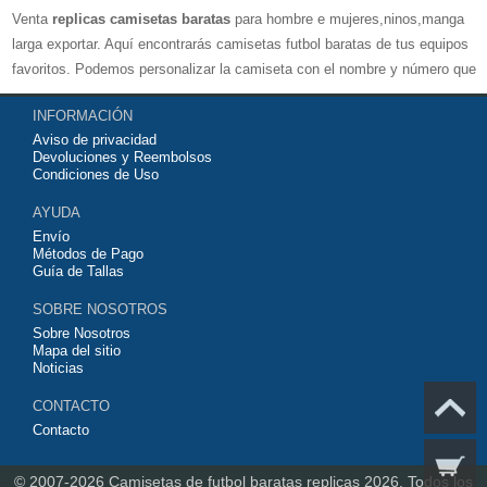
Venta
replicas camisetas baratas
para hombre e mujeres,ninos,manga
larga exportar. Aquí encontrarás camisetas futbol baratas de tus equipos
favoritos. Podemos personalizar la camiseta con el nombre y número que
quieras. Nuestras
camisetas de futbol replicas
son de máxima calidad
INFORMACIÓN
tailandesa por lo que estamos convencidos que quedarás muy satisfecho
Aviso de privacidad
con ella. Estas camisetas tienen un tejido transpirable por lo que te
Devoluciones y Reembolsos
servirán para jugar al fútbol o simplemente para animar a tu equipo
Condiciones de Uso
favorito. Si no disponinemos de la camiseta de fútbol que necesites
AYUDA
contáctanos y haremos lo posible para conseguirtela lo más barata
Envío
posible.
Métodos de Pago
Guía de Tallas
SOBRE NOSOTROS
Sobre Nosotros
Mapa del sitio
Noticias
CONTACTO
Contacto
© 2007-2026
Camisetas de futbol baratas replicas 2026.
Todos los