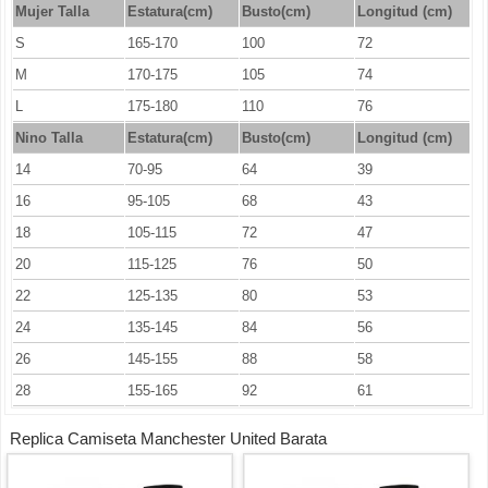
Mujer Talla
Estatura(cm)
Busto(cm)
Longitud (cm)
S
165-170
100
72
M
170-175
105
74
L
175-180
110
76
Nino Talla
Estatura(cm)
Busto(cm)
Longitud (cm)
14
70-95
64
39
16
95-105
68
43
18
105-115
72
47
20
115-125
76
50
22
125-135
80
53
24
135-145
84
56
26
145-155
88
58
28
155-165
92
61
Replica Camiseta Manchester United Barata