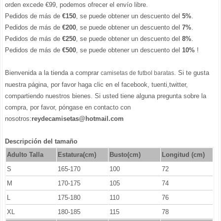
orden excede €99, podemos ofrecer el envío libre.
Pedidos de más de
€150
, se puede obtener un descuento del
5%
.
Pedidos de más de
€200
, se puede obtener un descuento del
7%
.
Pedidos de más de
€250
, se puede obtener un descuento del
8%
.
Pedidos de más de
€500
, se puede obtener un descuento del
10%
!
Bienvenida a la tienda a comprar
. Si te gusta
camisetas de futbol baratas
nuestra página, por favor haga clic en el facebook, tuenti,twitter,
compartiendo nuestros bienes. Si usted tiene alguna pregunta sobre la
compra, por favor, póngase en contacto con
nosotros:
reydecamisetas@hotmail.com
Descripción del tamaño
Adulto Talla
Estatura(cm)
Busto(cm)
Longitud (cm)
S
165-170
100
72
M
170-175
105
74
L
175-180
110
76
XL
180-185
115
78