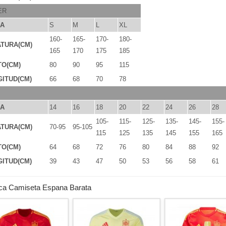
ER
LA
S
M
L
XL
160-
165-
170-
180-
TURA(CM)
165
170
175
185
TO(CM)
80
90
95
115
ITUD(CM)
66
68
70
78
LA
14
16
18
20
22
24
26
28
105-
115-
125-
135-
145-
155-
TURA(CM)
70-95
95-105
115
125
135
145
155
165
TO(CM)
64
68
72
76
80
84
88
92
ITUD(CM)
39
43
47
50
53
56
58
61
ica Camiseta Espana Barata