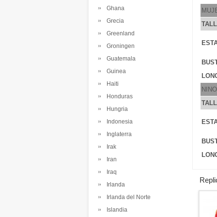
Ghana
MUJ
Grecia
TAL
Greenland
ESTA
Groningen
Guatemala
BUS
Guinea
LONG
Haiti
NINO
Honduras
TAL
Hungria
Indonesia
ESTA
Inglaterra
BUS
Irak
LONG
Iran
Iraq
Repl
Irlanda
Irlanda del Norte
Islandia