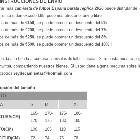
 INSTRUCCIONES DE ENVÍO
rar más
camiseta de futbol Espana barata replica 2026
puede disfrutar de l
: si su orden excede €99, podemos ofrecer el envío libre.
os de más de
€150
, se puede obtener un descuento del
5%
.
os de más de
€200
, se puede obtener un descuento del
7%
.
os de más de
€250
, se puede obtener un descuento del
8%
.
os de más de
€500
, se puede obtener un descuento del
10%
!
enida a la tienda a comprar
. Si te gusta nuestra pá
camisetas de futbol baratas
,twitter, compartiendo nuestros bienes. Si usted tiene alguna pregunta sobre 
osotros:
reydecamisetas@hotmail.com
ipción del tamaño
LTO
LA
S
M
L
XL
165-
170-
175-
180-
TURA(CM)
170
175
180
185
TO(CM)
100
105
110
115
ITUD(CM)
72
74
76
78