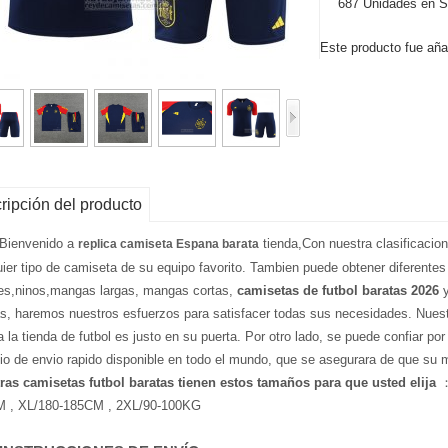
687 Unidades en S
Este producto fue añad
ripción del producto
 Bienvenido a
tienda,Con nuestra clasificacio
replica camiseta Espana barata
uier tipo de camiseta de su equipo favorito. Tambien puede obtener diferentes
es,ninos,mangas largas, mangas cortas,
camisetas de futbol baratas 2026
y
as, haremos nuestros esfuerzos para satisfacer todas sus necesidades. Nuest
a la tienda de futbol es justo en su puerta. Por otro lado, se puede confiar po
cio de envio rapido disponible en todo el mundo, que se asegurara de que su 
ras camisetas futbol baratas tienen estos tamaños para que usted elija
：
 , XL/180-185CM , 2XL/90-100KG