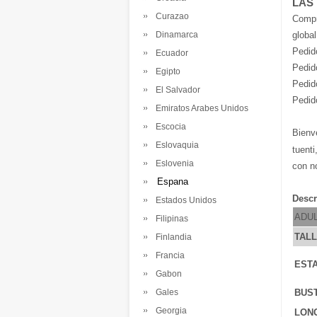
LAS
Curazao
Comp
Dinamarca
global
Pedid
Ecuador
Pedid
Egipto
Pedid
El Salvador
Pedid
Emiratos Arabes Unidos
Escocia
Bienv
Eslovaquia
tuenti
Eslovenia
con n
Espana
Descr
Estados Unidos
ADU
Filipinas
TAL
Finlandia
Francia
ESTA
Gabon
Gales
BUS
Georgia
LONG