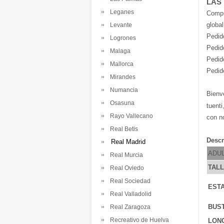
LAS
Leganes
Comp
global
Levante
Pedid
Logrones
Pedid
Malaga
Pedid
Mallorca
Pedid
Mirandes
Numancia
Bienv
Osasuna
tuenti
Rayo Vallecano
con n
Real Betis
Descr
Real Madrid
ADU
Real Murcia
TAL
Real Oviedo
Real Sociedad
ESTA
Real Valladolid
BUS
Real Zaragoza
Recreativo de Huelva
LONG