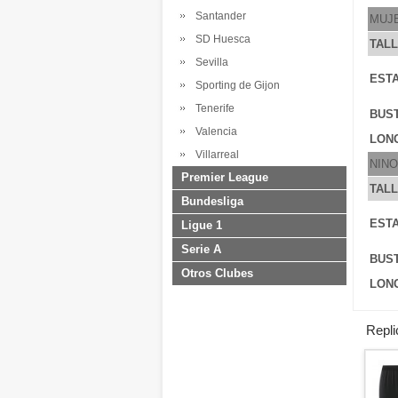
Santander
MUJ
SD Huesca
TAL
Sevilla
ESTA
Sporting de Gijon
Tenerife
BUS
Valencia
LONG
Villarreal
NINO
Premier League
TAL
Bundesliga
ESTA
Ligue 1
Serie A
BUS
Otros Clubes
LONG
Repli