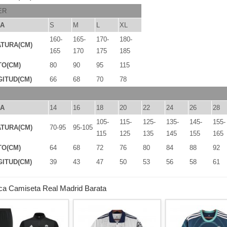
ER
LA
S
M
L
XL
160-
165-
170-
180-
TURA(CM)
165
170
175
185
TO(CM)
80
90
95
115
ITUD(CM)
66
68
70
78
LA
14
16
18
20
22
24
26
28
105-
115-
125-
135-
145-
155-
TURA(CM)
70-95
95-105
115
125
135
145
155
165
TO(CM)
64
68
72
76
80
84
88
92
ITUD(CM)
39
43
47
50
53
56
58
61
ca Camiseta Real Madrid Barata