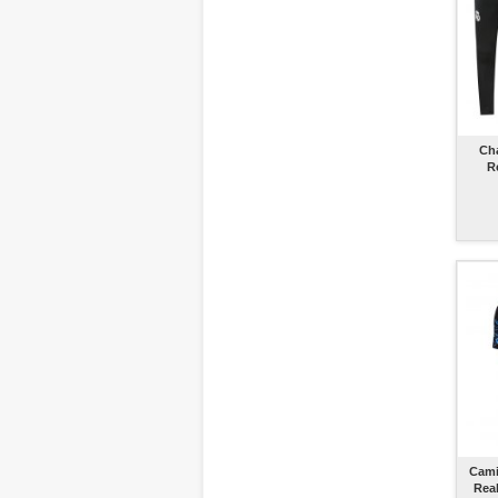
Ch
R
Cami
Real