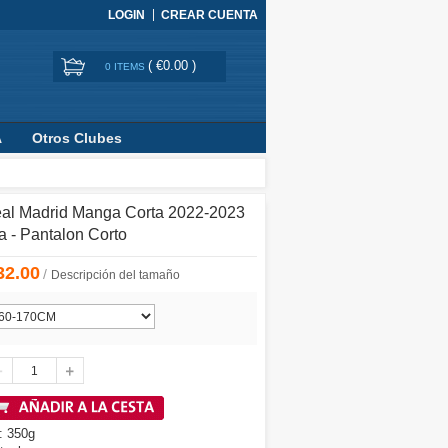
LOGIN
CREAR CUENTA
(
€0.00
)
0 ITEMS
A
Otros Clubes
eal Madrid Manga Corta 2022-2023
a - Pantalon Corto
32.00
/
Descripción del tamaño
: 350g