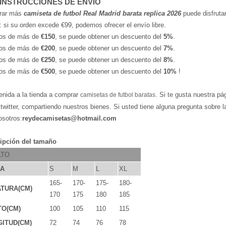
 INSTRUCCIONES DE ENVÍO
rar más
camiseta de futbol Real Madrid barata replica 2026
puede disfrutar
: si su orden excede €99, podemos ofrecer el envío libre.
os de más de
€150
, se puede obtener un descuento del
5%
.
os de más de
€200
, se puede obtener un descuento del
7%
.
os de más de
€250
, se puede obtener un descuento del
8%
.
os de más de
€500
, se puede obtener un descuento del
10%
!
enida a la tienda a comprar
. Si te gusta nuestra pá
camisetas de futbol baratas
,twitter, compartiendo nuestros bienes. Si usted tiene alguna pregunta sobre 
osotros:
reydecamisetas@hotmail.com
ipción del tamaño
LTO
LA
S
M
L
XL
165-
170-
175-
180-
TURA(CM)
170
175
180
185
TO(CM)
100
105
110
115
ITUD(CM)
72
74
76
78