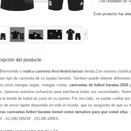
739 Unidades en S
Este producto fue aña
ripción del producto
 Bienvenido a
tienda,Con nuestra clasific
replica camiseta Real Madrid barata
uier tipo de camiseta de su equipo favorito. Tambien puede obtener diferentes
es,ninos,mangas largas, mangas cortas,
camisetas de futbol baratas 2026
y
as, haremos nuestros esfuerzos para satisfacer todas sus necesidades. Nuest
a la tienda de futbol es justo en su puerta. Por otro lado, se puede confiar po
cio de envio rapido disponible en todo el mundo, que se asegurara de que su 
ras camisetas futbol baratas tienen estos tamaños para que usted elija
：
 , XL/180-185CM , 2XL/90-100KG