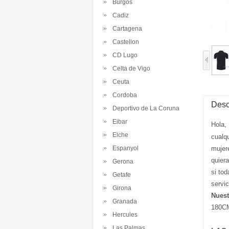
Burgos
Cadiz
Cartagena
Castellon
CD Lugo
Celta de Vigo
Ceuta
Cordoba
Desc
Deportivo de La Coruna
Eibar
Hola,
Elche
cualq
Espanyol
mujer
quier
Gerona
si tod
Getafe
servi
Girona
Nuest
Granada
180CM
Hercules
Las Palmas