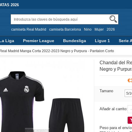
TAS 2026
camiseta Real Madrid
camiseta Barcelona
Nino
Mujer
2026
La Liga
Premier League
Bundesliga
Ligue 1
Serie 
Real Madrid Manga Corta 2022-2023 Negro y Purpura - Pantalon Corto
Chandal del R
Negro y Purpur
€
Tamano
Añadir al carrito:
Peso para el envío