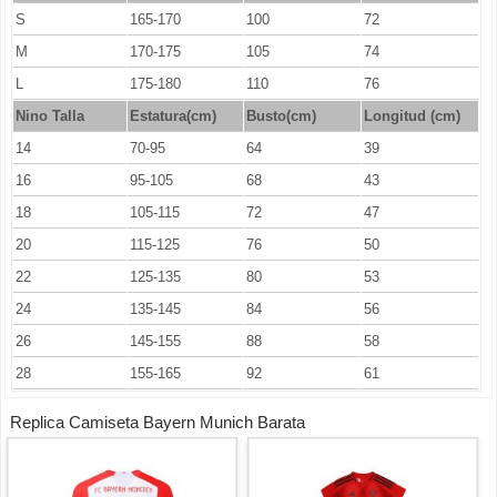
S
165-170
100
72
M
170-175
105
74
L
175-180
110
76
Nino Talla
Estatura(cm)
Busto(cm)
Longitud (cm)
14
70-95
64
39
16
95-105
68
43
18
105-115
72
47
20
115-125
76
50
22
125-135
80
53
24
135-145
84
56
26
145-155
88
58
28
155-165
92
61
Replica Camiseta Bayern Munich Barata