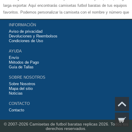
larga exportar. Aquí encontrarás camisetas futbol baratas de tus equipos
favoritos. Podemos personalizar la camiseta con el nombre y número que
quieras. Nuestras
camisetas de futbol replicas
son de máxima calidad
INFORMACIÓN
tailandesa por lo que estamos convencidos que quedarás muy satisfecho
Aviso de privacidad
con ella. Estas camisetas tienen un tejido transpirable por lo que te
Devoluciones y Reembolsos
servirán para jugar al fútbol o simplemente para animar a tu equipo
Condiciones de Uso
favorito. Si no disponinemos de la camiseta de fútbol que necesites
AYUDA
contáctanos y haremos lo posible para conseguirtela lo más barata
Envío
posible.
Métodos de Pago
Guía de Tallas
SOBRE NOSOTROS
Sobre Nosotros
Mapa del sitio
Noticias
CONTACTO
Contacto
© 2007-2026
Camisetas de futbol baratas replicas 2026.
Todos los
derechos reservados.