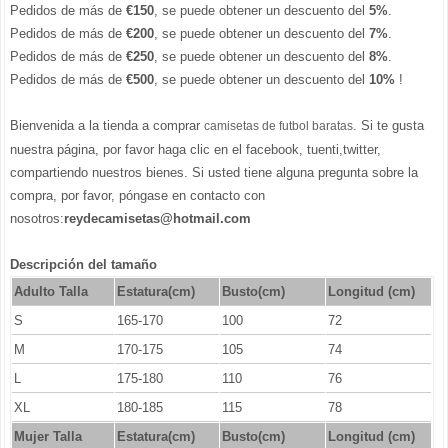
Pedidos de más de
€150
, se puede obtener un descuento del
5%
.
Pedidos de más de
€200
, se puede obtener un descuento del
7%
.
Pedidos de más de
€250
, se puede obtener un descuento del
8%
.
Pedidos de más de
€500
, se puede obtener un descuento del
10%
!
Bienvenida a la tienda a comprar
. Si te gusta
camisetas de futbol baratas
nuestra página, por favor haga clic en el facebook, tuenti,twitter,
compartiendo nuestros bienes. Si usted tiene alguna pregunta sobre la
compra, por favor, póngase en contacto con
nosotros:
reydecamisetas@hotmail.com
Descripción del tamaño
Adulto Talla
Estatura(cm)
Busto(cm)
Longitud (cm)
S
165-170
100
72
M
170-175
105
74
L
175-180
110
76
XL
180-185
115
78
Mujer Talla
Estatura(cm)
Busto(cm)
Longitud (cm)