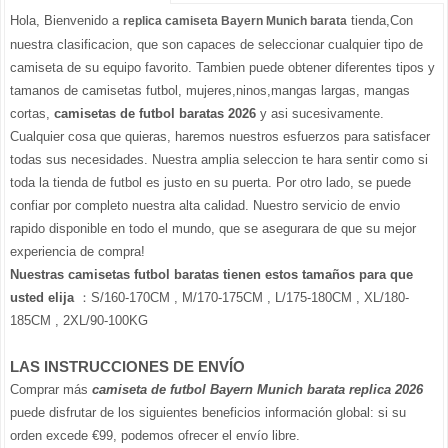
Hola, Bienvenido a
tienda,Con
replica camiseta Bayern Munich barata
nuestra clasificacion, que son capaces de seleccionar cualquier tipo de
camiseta de su equipo favorito. Tambien puede obtener diferentes tipos y
tamanos de camisetas futbol, mujeres,ninos,mangas largas, mangas
cortas,
camisetas de futbol baratas 2026
y asi sucesivamente.
Cualquier cosa que quieras, haremos nuestros esfuerzos para satisfacer
todas sus necesidades. Nuestra amplia seleccion te hara sentir como si
toda la tienda de futbol es justo en su puerta. Por otro lado, se puede
confiar por completo nuestra alta calidad. Nuestro servicio de envio
rapido disponible en todo el mundo, que se asegurara de que su mejor
experiencia de compra!
Nuestras camisetas futbol baratas tienen estos tamaños para que
usted elija
：S/160-170CM , M/170-175CM , L/175-180CM , XL/180-
185CM , 2XL/90-100KG
LAS INSTRUCCIONES DE ENVÍO
Comprar más
camiseta de futbol Bayern Munich barata replica 2026
puede disfrutar de los siguientes beneficios información global: si su
orden excede €99, podemos ofrecer el envío libre.