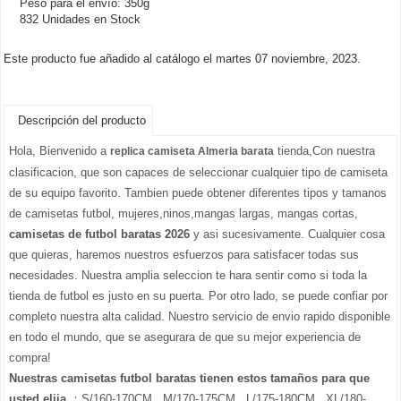
Peso para el envío: 350g
832 Unidades en Stock
Este producto fue añadido al catálogo el martes 07 noviembre, 2023.
Descripción del producto
Hola, Bienvenido a
tienda,Con nuestra
replica camiseta Almeria barata
clasificacion, que son capaces de seleccionar cualquier tipo de camiseta
de su equipo favorito. Tambien puede obtener diferentes tipos y tamanos
de camisetas futbol, mujeres,ninos,mangas largas, mangas cortas,
camisetas de futbol baratas 2026
y asi sucesivamente. Cualquier cosa
que quieras, haremos nuestros esfuerzos para satisfacer todas sus
necesidades. Nuestra amplia seleccion te hara sentir como si toda la
tienda de futbol es justo en su puerta. Por otro lado, se puede confiar por
completo nuestra alta calidad. Nuestro servicio de envio rapido disponible
en todo el mundo, que se asegurara de que su mejor experiencia de
compra!
Nuestras camisetas futbol baratas tienen estos tamaños para que
usted elija
：S/160-170CM , M/170-175CM , L/175-180CM , XL/180-