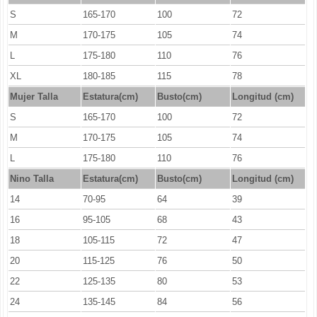
S
165-170
100
72
M
170-175
105
74
L
175-180
110
76
XL
180-185
115
78
Mujer Talla
Estatura(cm)
Busto(cm)
Longitud (cm)
S
165-170
100
72
M
170-175
105
74
L
175-180
110
76
Nino Talla
Estatura(cm)
Busto(cm)
Longitud (cm)
14
70-95
64
39
16
95-105
68
43
18
105-115
72
47
20
115-125
76
50
22
125-135
80
53
24
135-145
84
56