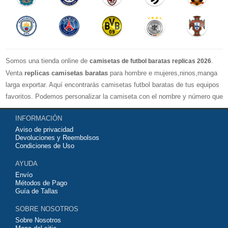
Somos una tienda online de
.
camisetas de futbol baratas replicas 2026
Venta
replicas camisetas baratas
para hombre e mujeres,ninos,manga
larga exportar. Aquí encontrarás camisetas futbol baratas de tus equipos
favoritos. Podemos personalizar la camiseta con el nombre y número que
quieras. Nuestras
camisetas de futbol replicas
son de máxima calidad
INFORMACIÓN
tailandesa por lo que estamos convencidos que quedarás muy satisfecho
Aviso de privacidad
con ella. Estas camisetas tienen un tejido transpirable por lo que te
Devoluciones y Reembolsos
servirán para jugar al fútbol o simplemente para animar a tu equipo
Condiciones de Uso
favorito. Si no disponinemos de la camiseta de fútbol que necesites
AYUDA
contáctanos y haremos lo posible para conseguirtela lo más barata
Envío
posible.
Métodos de Pago
Guía de Tallas
SOBRE NOSOTROS
Sobre Nosotros