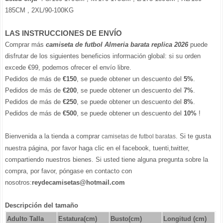
185CM , 2XL/90-100KG
LAS INSTRUCCIONES DE ENVÍO
Comprar más
camiseta de futbol Almeria barata replica 2026
puede
disfrutar de los siguientes beneficios información global: si su orden
excede €99, podemos ofrecer el envío libre.
Pedidos de más de
€150
, se puede obtener un descuento del
5%
.
Pedidos de más de
€200
, se puede obtener un descuento del
7%
.
Pedidos de más de
€250
, se puede obtener un descuento del
8%
.
Pedidos de más de
€500
, se puede obtener un descuento del
10%
!
Bienvenida a la tienda a comprar
. Si te gusta
camisetas de futbol baratas
nuestra página, por favor haga clic en el facebook, tuenti,twitter,
compartiendo nuestros bienes. Si usted tiene alguna pregunta sobre la
compra, por favor, póngase en contacto con
nosotros:
reydecamisetas@hotmail.com
Descripción del tamaño
Adulto Talla
Estatura(cm)
Busto(cm)
Longitud (cm)