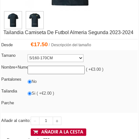
Tailandia Camiseta De Futbol Almeria Segunda 2023-2024
€
17.50
/
Desde
Descripción del tamaño
Tamano
Nombre+Numero
( +€3.00 )
Pantalones
No
Tailandia
Si ( +€2.00 )
Parche
Añadir al carrito: