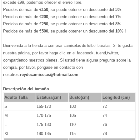
excede €99, podemos ofrecer el envío libre.
Pedidos de más de
€150
, se puede obtener un descuento del
5%
.
Pedidos de más de
€200
, se puede obtener un descuento del
7%
.
Pedidos de más de
€250
, se puede obtener un descuento del
8%
.
Pedidos de más de
€500
, se puede obtener un descuento del
10%
!
Bienvenida a la tienda a comprar
. Si te gusta
camisetas de futbol baratas
nuestra página, por favor haga clic en el facebook, tuenti,twitter,
compartiendo nuestros bienes. Si usted tiene alguna pregunta sobre la
compra, por favor, póngase en contacto con
nosotros:
reydecamisetas@hotmail.com
Descripción del tamaño
Adulto Talla
Estatura(cm)
Busto(cm)
Longitud (cm)
S
165-170
100
72
M
170-175
105
74
L
175-180
110
76
XL
180-185
115
78