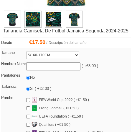
Tailandia Camiseta De Futbol Jamaica Segunda 2024-2025
€
17.50
/
Desde
Descripción del tamaño
Tamano
Nombre+Numero
( +€3.00 )
Pantalones
No
Tailandia
Si ( +€2.00 )
Parche
FIFA World Cup 2022 ( +€1.50 )
Living Football ( +€1.50 )
UEFA Foundation ( +€1.50 )
Qualifiers ( +€1.50 )