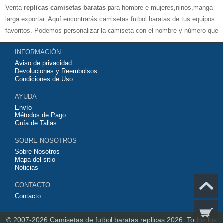
Venta
replicas camisetas baratas
para hombre e mujeres,ninos,manga
larga exportar. Aquí encontrarás camisetas futbol baratas de tus equipos
favoritos. Podemos personalizar la camiseta con el nombre y número que
quieras. Nuestras
camisetas de futbol replicas
son de máxima calidad
INFORMACIÓN
tailandesa por lo que estamos convencidos que quedarás muy satisfecho
Aviso de privacidad
con ella. Estas camisetas tienen un tejido transpirable por lo que te
Devoluciones y Reembolsos
servirán para jugar al fútbol o simplemente para animar a tu equipo
Condiciones de Uso
favorito. Si no disponinemos de la camiseta de fútbol que necesites
AYUDA
contáctanos y haremos lo posible para conseguirtela lo más barata
Envío
posible.
Métodos de Pago
Guía de Tallas
SOBRE NOSOTROS
Sobre Nosotros
Mapa del sitio
Noticias
CONTACTO
Contacto
© 2007-2026
Camisetas de futbol baratas replicas 2026.
Todos los