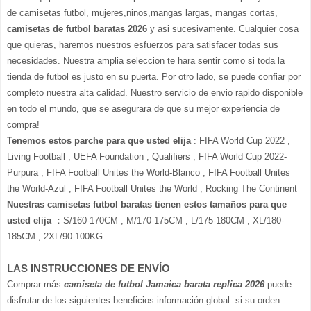
de camisetas futbol, mujeres,ninos,mangas largas, mangas cortas,
camisetas de futbol baratas 2026
y asi sucesivamente. Cualquier cosa
que quieras, haremos nuestros esfuerzos para satisfacer todas sus
necesidades. Nuestra amplia seleccion te hara sentir como si toda la
tienda de futbol es justo en su puerta. Por otro lado, se puede confiar por
completo nuestra alta calidad. Nuestro servicio de envio rapido disponible
en todo el mundo, que se asegurara de que su mejor experiencia de
compra!
Tenemos estos parche para que usted elija
: FIFA World Cup 2022 ,
Living Football , UEFA Foundation , Qualifiers , FIFA World Cup 2022-
Purpura , FIFA Football Unites the World-Blanco , FIFA Football Unites
the World-Azul , FIFA Football Unites the World , Rocking The Continent
Nuestras camisetas futbol baratas tienen estos tamaños para que
usted elija
：S/160-170CM , M/170-175CM , L/175-180CM , XL/180-
185CM , 2XL/90-100KG
LAS INSTRUCCIONES DE ENVÍO
Comprar más
camiseta de futbol Jamaica barata replica 2026
puede
disfrutar de los siguientes beneficios información global: si su orden