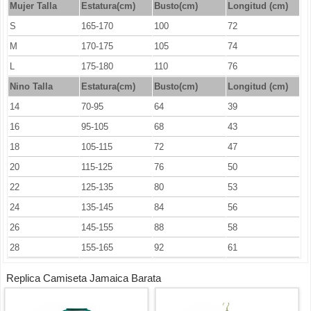
Mujer Talla
Estatura(cm)
Busto(cm)
Longitud (cm)
S
165-170
100
72
M
170-175
105
74
L
175-180
110
76
Nino Talla
Estatura(cm)
Busto(cm)
Longitud (cm)
14
70-95
64
39
16
95-105
68
43
18
105-115
72
47
20
115-125
76
50
22
125-135
80
53
24
135-145
84
56
26
145-155
88
58
28
155-165
92
61
Replica Camiseta Jamaica Barata