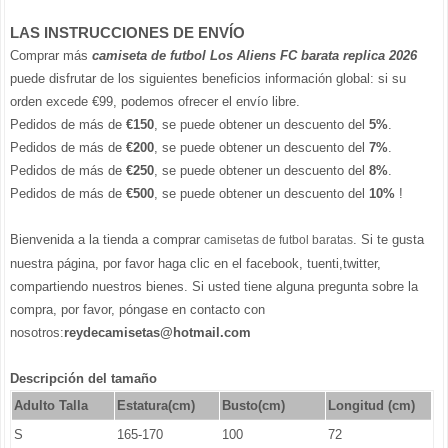
LAS INSTRUCCIONES DE ENVÍO
Comprar más
camiseta de futbol Los Aliens FC barata replica 2026
puede disfrutar de los siguientes beneficios información global: si su
orden excede €99, podemos ofrecer el envío libre.
Pedidos de más de
€150
, se puede obtener un descuento del
5%
.
Pedidos de más de
€200
, se puede obtener un descuento del
7%
.
Pedidos de más de
€250
, se puede obtener un descuento del
8%
.
Pedidos de más de
€500
, se puede obtener un descuento del
10%
!
Bienvenida a la tienda a comprar
. Si te gusta
camisetas de futbol baratas
nuestra página, por favor haga clic en el facebook, tuenti,twitter,
compartiendo nuestros bienes. Si usted tiene alguna pregunta sobre la
compra, por favor, póngase en contacto con
nosotros:
reydecamisetas@hotmail.com
Descripción del tamaño
Adulto Talla
Estatura(cm)
Busto(cm)
Longitud (cm)
S
165-170
100
72