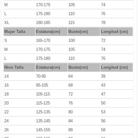
M
170-175
105
74
L
175-180
110
76
XL
180-185
115
78
Mujer Talla
Estatura(cm)
Busto(cm)
Longitud (cm)
S
165-170
100
72
M
170-175
105
74
L
175-180
110
76
Nino Talla
Estatura(cm)
Busto(cm)
Longitud (cm)
14
70-95
64
39
16
95-105
68
43
18
105-115
72
47
20
115-125
76
50
22
125-135
80
53
24
135-145
84
56
26
145-155
88
58