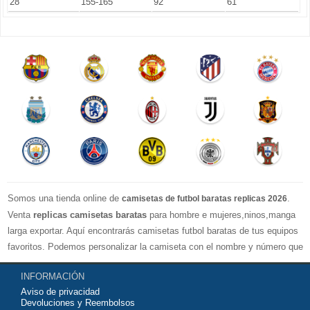
28
155-165
92
61
Somos una tienda online de
.
camisetas de futbol baratas replicas 2026
Venta
replicas camisetas baratas
para hombre e mujeres,ninos,manga
larga exportar. Aquí encontrarás camisetas futbol baratas de tus equipos
favoritos. Podemos personalizar la camiseta con el nombre y número que
quieras. Nuestras
camisetas de futbol replicas
son de máxima calidad
INFORMACIÓN
tailandesa por lo que estamos convencidos que quedarás muy satisfecho
Aviso de privacidad
con ella. Estas camisetas tienen un tejido transpirable por lo que te
Devoluciones y Reembolsos