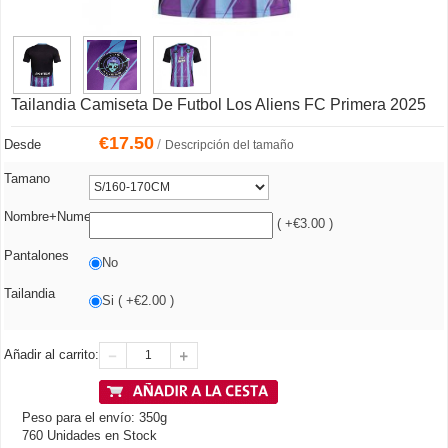
Tailandia Camiseta De Futbol Los Aliens FC Primera 2025
€
17.50
/
Desde
Descripción del tamaño
Tamano
Nombre+Numero
( +€3.00 )
Pantalones
No
Tailandia
Si ( +€2.00 )
Añadir al carrito:
Peso para el envío: 350g
760 Unidades en Stock