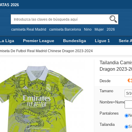
TAS 2026
camiseta Real Madrid
camiseta Barcelona
Nino
Mujer
2026
La Liga
Premier League
Bundesliga
Ligue 1
Serie 
miseta De Futbol Real Madrid Chinese Dragon 2023-2024
Tailandia Cami
Dragon 2023-2
€
Desde
Tamano
Nombre+Numero
Pantalones
N
Tailandia
Si