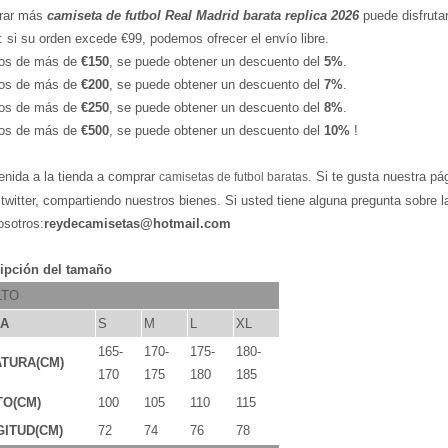
rar más
camiseta de futbol Real Madrid barata replica 2026
puede disfrutar
: si su orden excede €99, podemos ofrecer el envío libre.
os de más de
€150
, se puede obtener un descuento del
5%
.
os de más de
€200
, se puede obtener un descuento del
7%
.
os de más de
€250
, se puede obtener un descuento del
8%
.
os de más de
€500
, se puede obtener un descuento del
10%
!
enida a la tienda a comprar
. Si te gusta nuestra pá
camisetas de futbol baratas
,twitter, compartiendo nuestros bienes. Si usted tiene alguna pregunta sobre 
osotros:
reydecamisetas@hotmail.com
ipción del tamaño
LTO
LA
S
M
L
XL
165-
170-
175-
180-
TURA(CM)
170
175
180
185
TO(CM)
100
105
110
115
ITUD(CM)
72
74
76
78