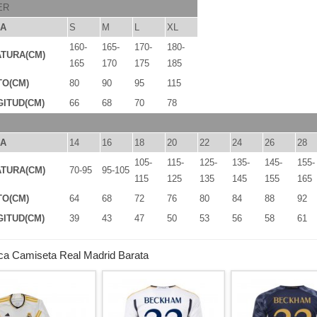
ER
LA
S
M
L
XL
160-
165-
170-
180-
TURA(CM)
165
170
175
185
TO(CM)
80
90
95
115
ITUD(CM)
66
68
70
78
LA
14
16
18
20
22
24
26
28
105-
115-
125-
135-
145-
155-
TURA(CM)
70-95
95-105
115
125
135
145
155
165
TO(CM)
64
68
72
76
80
84
88
92
ITUD(CM)
39
43
47
50
53
56
58
61
ca Camiseta Real Madrid Barata