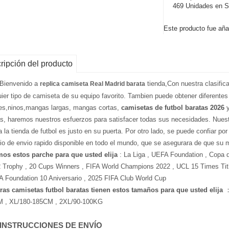
469 Unidades en S
Este producto fue aña
ripción del producto
 Bienvenido a
tienda,Con nuestra clasific
replica camiseta Real Madrid barata
uier tipo de camiseta de su equipo favorito. Tambien puede obtener diferentes
es,ninos,mangas largas, mangas cortas,
camisetas de futbol baratas 2026
y
as, haremos nuestros esfuerzos para satisfacer todas sus necesidades. Nuest
a la tienda de futbol es justo en su puerta. Por otro lado, se puede confiar po
cio de envio rapido disponible en todo el mundo, que se asegurara de que su 
os estos parche para que usted elija
: La Liga , UEFA Foundation , Copa 
2 Trophy , 20 Cups Winners , FIFA World Champions 2022 , UCL 15 Times Tit
A Foundation 10 Aniversario , 2025 FIFA Club World Cup
ras camisetas futbol baratas tienen estos tamaños para que usted elija
：
 , XL/180-185CM , 2XL/90-100KG
 INSTRUCCIONES DE ENVÍO