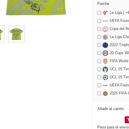
Parche
La Liga ( +
UEFA Found
Copa del Re
La Liga Cha
2022 Trophy
20 Cups Wi
FIFA World
UCL 15 Time
UCL 15 Tim
UEFA Founda
2025 FIFA C
Añadir al carrito:
Peso para el envío