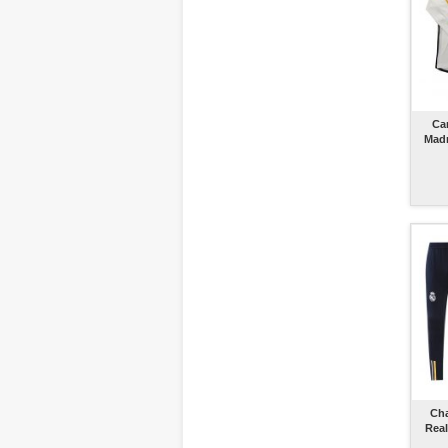
Ca
Madr
Cha
Real