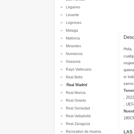
Leganes
Levante
Logrones
Malaga
Desc
Mallorca
Mirandes
Hola,
Numancia
cualq
Osasuna
mujer
Rayo Vallecano
quier
si tod
Real Betis
servi
Real Madrid
Tenem
Real Murcia
, 202
Real Oviedo
, UEF
Real Sociedad
Nuest
Real Valladolid
180CM
Real Zaragoza
LAS
Recreativo de Huelva