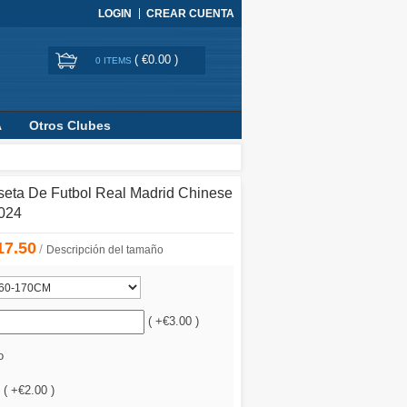
LOGIN
CREAR CUENTA
(
€0.00
)
0 ITEMS
A
Otros Clubes
seta De Futbol Real Madrid Chinese
024
17.50
/
Descripción del tamaño
( +€3.00 )
o
 ( +€2.00 )