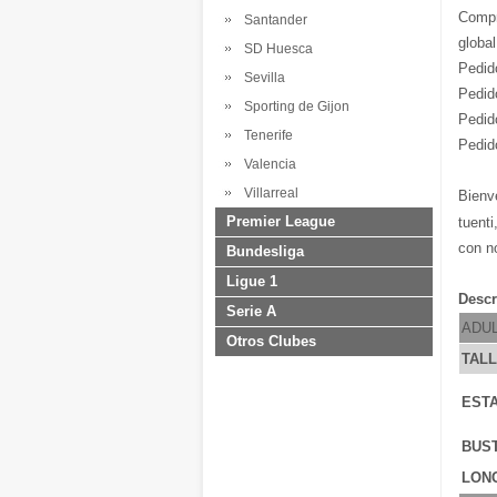
Comp
Santander
global
SD Huesca
Pedid
Sevilla
Pedid
Sporting de Gijon
Pedid
Tenerife
Pedid
Valencia
Villarreal
Bienv
Premier League
tuenti
con n
Bundesliga
Ligue 1
Descr
Serie A
ADU
Otros Clubes
TAL
ESTA
BUS
LONG