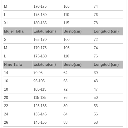
M
170-175
105
74
L
175-180
110
76
XL
180-185
115
78
Mujer Talla
Estatura(cm)
Busto(cm)
Longitud (cm)
S
165-170
100
72
M
170-175
105
74
L
175-180
110
76
Nino Talla
Estatura(cm)
Busto(cm)
Longitud (cm)
14
70-95
64
39
16
95-105
68
43
18
105-115
72
47
20
115-125
76
50
22
125-135
80
53
24
135-145
84
56
26
145-155
88
58