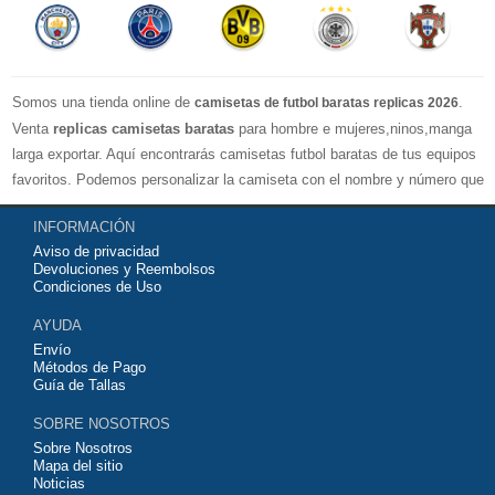
Somos una tienda online de
.
camisetas de futbol baratas replicas 2026
Venta
replicas camisetas baratas
para hombre e mujeres,ninos,manga
larga exportar. Aquí encontrarás camisetas futbol baratas de tus equipos
favoritos. Podemos personalizar la camiseta con el nombre y número que
quieras. Nuestras
camisetas de futbol replicas
son de máxima calidad
INFORMACIÓN
tailandesa por lo que estamos convencidos que quedarás muy satisfecho
Aviso de privacidad
con ella. Estas camisetas tienen un tejido transpirable por lo que te
Devoluciones y Reembolsos
servirán para jugar al fútbol o simplemente para animar a tu equipo
Condiciones de Uso
favorito. Si no disponinemos de la camiseta de fútbol que necesites
AYUDA
contáctanos y haremos lo posible para conseguirtela lo más barata
Envío
posible.
Métodos de Pago
Guía de Tallas
SOBRE NOSOTROS
Sobre Nosotros
Mapa del sitio
Noticias