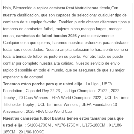
Hola, Bienvenido a
tienda,Con
replica camiseta Real Madrid barata
nuestra clasificacion, que son capaces de seleccionar cualquier tipo de
camiseta de su equipo favorito. Tambien puede obtener diferentes tipos y
tamanos de camisetas futbol, mujeres,ninos,mangas largas, mangas
cortas,
camisetas de futbol baratas 2026
y asi sucesivamente.
Cualquier cosa que quieras, haremos nuestros esfuerzos para satisfacer
todas sus necesidades. Nuestra amplia seleccion te hara sentir como si
toda la tienda de futbol es justo en su puerta. Por otro lado, se puede
confiar por completo nuestra alta calidad. Nuestro servicio de envio
rapido disponible en todo el mundo, que se asegurara de que su mejor
experiencia de compra!
Tenemos estos parche para que usted elija
: La Liga , UEFA
Foundation , Copa del Rey 22-23 , La Liga Champions 21/22 , 2022
Trophy , 20 Cups Winners , FIFA World Champions 2022 , UCL 15 Times
Titleholder Trophy , UCL 15 Times Winners , UEFA Foundation 10
Aniversario , 2025 FIFA Club World Cup
Nuestras camisetas futbol baratas tienen estos tamaños para que
usted elija
：S/160-170CM , M/170-175CM , L/175-180CM , XL/180-
185CM , 2XL/90-100KG