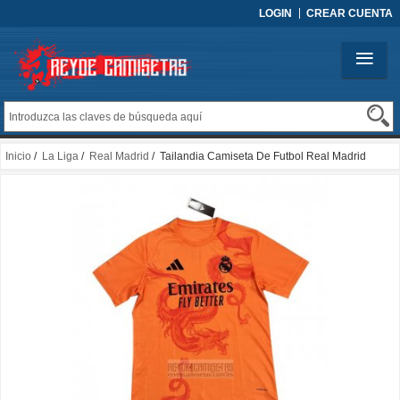
LOGIN
CREAR CUENTA
Inicio
/
La Liga
/
Real Madrid
/ Tailandia Camiseta De Futbol Real Madrid
Dragon 2024-2025 Naranja