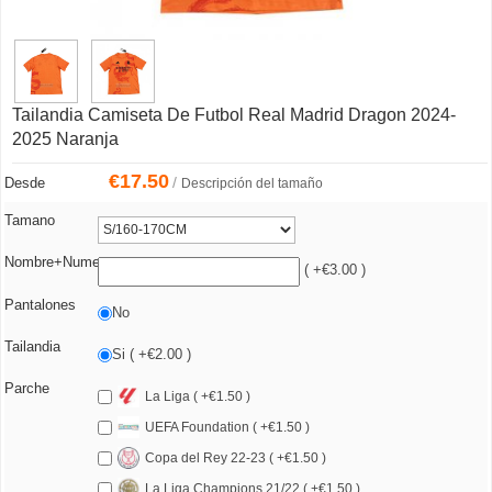
Tailandia Camiseta De Futbol Real Madrid Dragon 2024-
2025 Naranja
€
17.50
/
Desde
Descripción del tamaño
Tamano
Nombre+Numero
( +€3.00 )
Pantalones
No
Tailandia
Si ( +€2.00 )
Parche
La Liga ( +€1.50 )
UEFA Foundation ( +€1.50 )
Copa del Rey 22-23 ( +€1.50 )
La Liga Champions 21/22 ( +€1.50 )