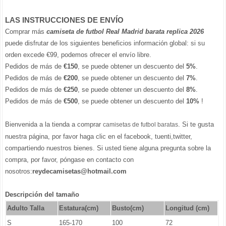
LAS INSTRUCCIONES DE ENVÍO
Comprar más
camiseta de futbol Real Madrid barata replica 2026
puede disfrutar de los siguientes beneficios información global: si su
orden excede €99, podemos ofrecer el envío libre.
Pedidos de más de
€150
, se puede obtener un descuento del
5%
.
Pedidos de más de
€200
, se puede obtener un descuento del
7%
.
Pedidos de más de
€250
, se puede obtener un descuento del
8%
.
Pedidos de más de
€500
, se puede obtener un descuento del
10%
!
Bienvenida a la tienda a comprar
. Si te gusta
camisetas de futbol baratas
nuestra página, por favor haga clic en el facebook, tuenti,twitter,
compartiendo nuestros bienes. Si usted tiene alguna pregunta sobre la
compra, por favor, póngase en contacto con
nosotros:
reydecamisetas@hotmail.com
Descripción del tamaño
Adulto Talla
Estatura(cm)
Busto(cm)
Longitud (cm)
S
165-170
100
72