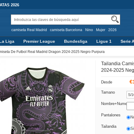
TAS 2026
camiseta Real Madrid
camiseta Barcelona
Nino
Mujer
2026
La Liga
Premier League
Bundesliga
Ligue 1
Serie 
miseta De Futbol Real Madrid Dragon 2024-2025 Negro Purpura
Tailandia Cami
2024-2025 Neg
€
Desde
Tamano
Nombre+Numero
Pantalones
N
Tailandia
Si