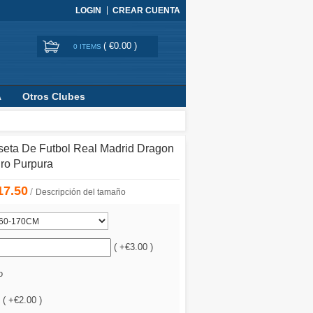
LOGIN
CREAR CUENTA
(
€0.00
)
0 ITEMS
A
Otros Clubes
seta De Futbol Real Madrid Dragon
ro Purpura
17.50
/
Descripción del tamaño
( +€3.00 )
o
 ( +€2.00 )