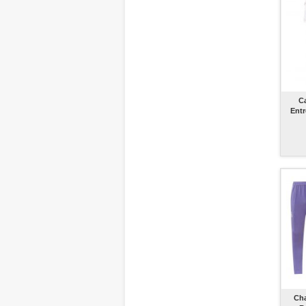
C
Ent
Cha