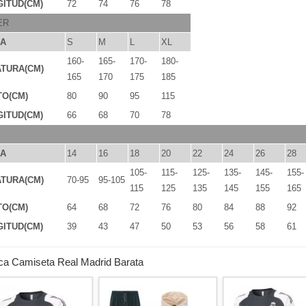
ITUD(CM)
72
74
76
78
ER
LA
S
M
L
XL
160-
165-
170-
180-
TURA(CM)
165
170
175
185
TO(CM)
80
90
95
115
ITUD(CM)
66
68
70
78
LA
14
16
18
20
22
24
26
28
105-
115-
125-
135-
145-
155-
TURA(CM)
70-95
95-105
115
125
135
145
155
165
TO(CM)
64
68
72
76
80
84
88
92
ITUD(CM)
39
43
47
50
53
56
58
61
ca Camiseta Real Madrid Barata