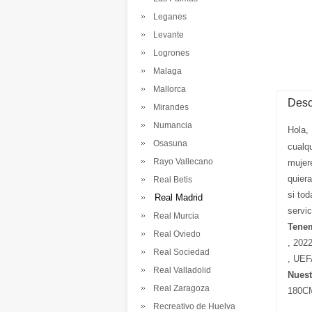
Leganes
Levante
Logrones
Malaga
Mallorca
Desc
Mirandes
Numancia
Hola,
Osasuna
cualq
Rayo Vallecano
mujer
quier
Real Betis
si tod
Real Madrid
servi
Real Murcia
Tenem
Real Oviedo
, 202
Real Sociedad
, UEF
Real Valladolid
Nuest
Real Zaragoza
180CM
Recreativo de Huelva