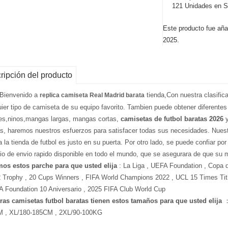
121 Unidades en S
Este producto fue aña
2025.
ripción del producto
 Bienvenido a
tienda,Con nuestra clasific
replica camiseta Real Madrid barata
uier tipo de camiseta de su equipo favorito. Tambien puede obtener diferentes
es,ninos,mangas largas, mangas cortas,
camisetas de futbol baratas 2026
y
as, haremos nuestros esfuerzos para satisfacer todas sus necesidades. Nuest
a la tienda de futbol es justo en su puerta. Por otro lado, se puede confiar po
cio de envio rapido disponible en todo el mundo, que se asegurara de que su 
os estos parche para que usted elija
: La Liga , UEFA Foundation , Copa 
2 Trophy , 20 Cups Winners , FIFA World Champions 2022 , UCL 15 Times Tit
A Foundation 10 Aniversario , 2025 FIFA Club World Cup
ras camisetas futbol baratas tienen estos tamaños para que usted elija
：
 , XL/180-185CM , 2XL/90-100KG