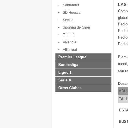
LAS
Santander
Comp
SD Huesca
global
Sevilla
Pedid
Sporting de Gijon
Pedid
Tenerife
Pedid
Valencia
Pedid
Villarreal
Bienv
Premier League
tuenti
Bundesliga
con n
Ligue 1
Serie A
Descr
Otros Clubes
ADU
TAL
ESTA
BUS