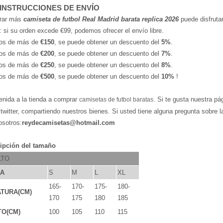
 INSTRUCCIONES DE ENVÍO
rar más
camiseta de futbol Real Madrid barata replica 2026
puede disfrutar
: si su orden excede €99, podemos ofrecer el envío libre.
os de más de
€150
, se puede obtener un descuento del
5%
.
os de más de
€200
, se puede obtener un descuento del
7%
.
os de más de
€250
, se puede obtener un descuento del
8%
.
os de más de
€500
, se puede obtener un descuento del
10%
!
enida a la tienda a comprar
. Si te gusta nuestra pá
camisetas de futbol baratas
,twitter, compartiendo nuestros bienes. Si usted tiene alguna pregunta sobre 
osotros:
reydecamisetas@hotmail.com
ipción del tamaño
LTO
LA
S
M
L
XL
165-
170-
175-
180-
TURA(CM)
170
175
180
185
TO(CM)
100
105
110
115