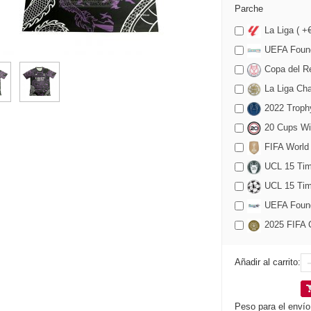
Parche
La Liga ( +
UEFA Found
Copa del Re
La Liga Cha
2022 Trophy
20 Cups Wi
FIFA World
UCL 15 Time
UCL 15 Tim
UEFA Founda
2025 FIFA C
Añadir al carrito:
Peso para el envío