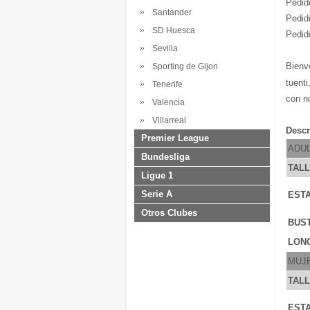
Pedid
Santander
Pedid
SD Huesca
Pedid
Sevilla
Bienv
Sporting de Gijon
tuenti
Tenerife
con n
Valencia
Villarreal
Descr
Premier League
ADU
Bundesliga
TAL
Ligue 1
Serie A
ESTA
Otros Clubes
BUS
LONG
MUJ
TAL
ESTA