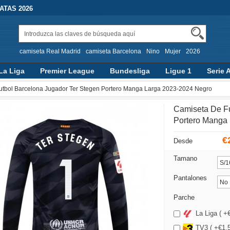
TAS 2026
camiseta Real Madrid
camiseta Barcelona
Nino
Mujer
2026
La Liga
Premier League
Bundesliga
Ligue 1
Serie 
utbol Barcelona Jugador Ter Stegen Portero Manga Larga 2023-2024 Negro
Camiseta De Fu
Portero Manga
€
Desde
Tamano
Pantalones
Parche
La Liga ( +
TV3 ( +€1.5