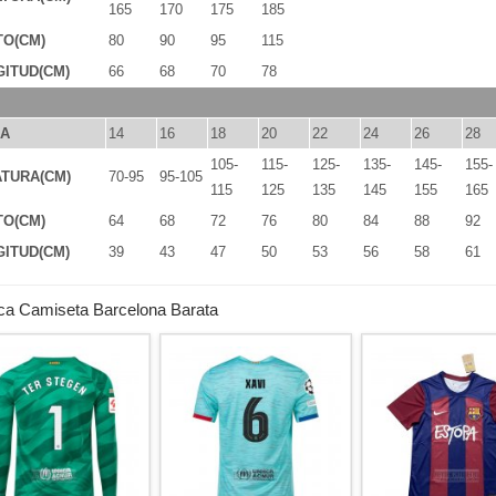
165
170
175
185
TO(CM)
80
90
95
115
ITUD(CM)
66
68
70
78
LA
14
16
18
20
22
24
26
28
105-
115-
125-
135-
145-
155-
TURA(CM)
70-95
95-105
115
125
135
145
155
165
TO(CM)
64
68
72
76
80
84
88
92
ITUD(CM)
39
43
47
50
53
56
58
61
ca Camiseta Barcelona Barata