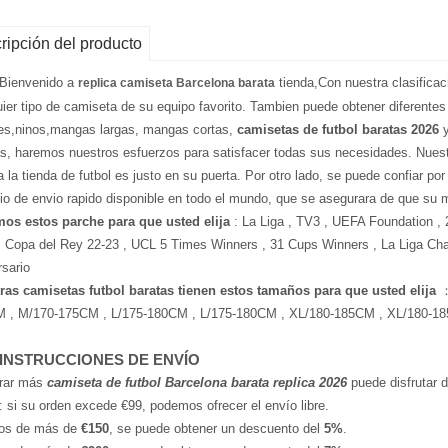
ripción del producto
 Bienvenido a
tienda,Con nuestra clasifica
replica camiseta Barcelona barata
uier tipo de camiseta de su equipo favorito. Tambien puede obtener diferentes
es,ninos,mangas largas, mangas cortas,
camisetas de futbol baratas 2026
y
as, haremos nuestros esfuerzos para satisfacer todas sus necesidades. Nuest
a la tienda de futbol es justo en su puerta. Por otro lado, se puede confiar po
cio de envio rapido disponible en todo el mundo, que se asegurara de que su 
os estos parche para que usted elija
: La Liga , TV3 , UEFA Foundation ,
, Copa del Rey 22-23 , UCL 5 Times Winners , 31 Cups Winners , La Liga C
rsario
ras camisetas futbol baratas tienen estos tamaños para que usted elija
：
 , M/170-175CM , L/175-180CM , L/175-180CM , XL/180-185CM , XL/180-1
 INSTRUCCIONES DE ENVÍO
rar más
camiseta de futbol Barcelona barata replica 2026
puede disfrutar d
: si su orden excede €99, podemos ofrecer el envío libre.
os de más de
€150
, se puede obtener un descuento del
5%
.