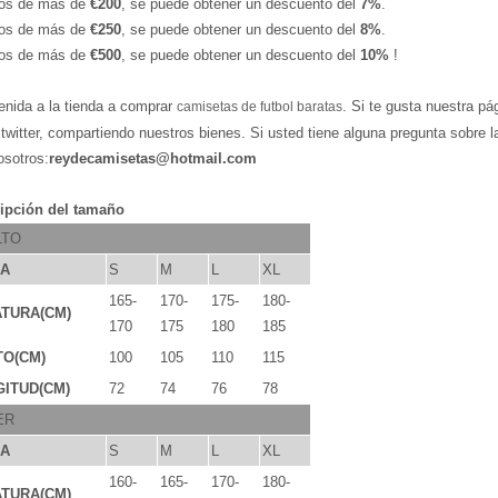
os de más de
€200
, se puede obtener un descuento del
7%
.
os de más de
€250
, se puede obtener un descuento del
8%
.
os de más de
€500
, se puede obtener un descuento del
10%
!
enida a la tienda a comprar
. Si te gusta nuestra pá
camisetas de futbol baratas
,twitter, compartiendo nuestros bienes. Si usted tiene alguna pregunta sobre 
osotros:
reydecamisetas@hotmail.com
ipción del tamaño
LTO
LA
S
M
L
XL
165-
170-
175-
180-
TURA(CM)
170
175
180
185
TO(CM)
100
105
110
115
ITUD(CM)
72
74
76
78
ER
LA
S
M
L
XL
160-
165-
170-
180-
TURA(CM)