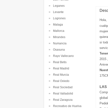
Leganes
Desc
Levante
Logrones
Hola,
Malaga
cualq
Mallorca
mujer
quier
Mirandes
si tod
Numancia
servi
Osasuna
Tenem
Rayo Vallecano
2015 
Real Betis
Anive
Real Madrid
Nuest
Real Murcia
175CM
Real Oviedo
LAS
Real Sociedad
Comp
Real Valladolid
global
Real Zaragoza
Pedid
Recreativo de Huelva