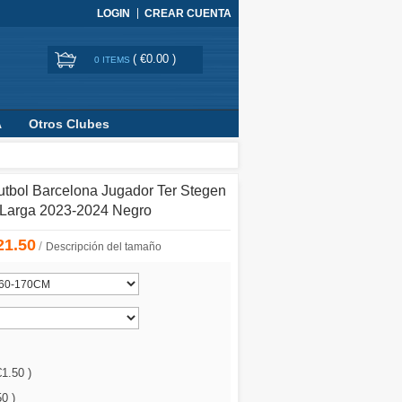
LOGIN
CREAR CUENTA
(
€0.00
)
0 ITEMS
A
Otros Clubes
tbol Barcelona Jugador Ter Stegen
 Larga 2023-2024 Negro
21.50
/
Descripción del tamaño
€1.50 )
0 )