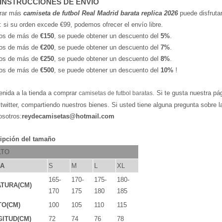
 INSTRUCCIONES DE ENVÍO
rar más
camiseta de futbol Real Madrid barata replica 2026
puede disfrutar
: si su orden excede €99, podemos ofrecer el envío libre.
os de más de
€150
, se puede obtener un descuento del
5%
.
os de más de
€200
, se puede obtener un descuento del
7%
.
os de más de
€250
, se puede obtener un descuento del
8%
.
os de más de
€500
, se puede obtener un descuento del
10%
!
enida a la tienda a comprar
. Si te gusta nuestra pá
camisetas de futbol baratas
,twitter, compartiendo nuestros bienes. Si usted tiene alguna pregunta sobre 
osotros:
reydecamisetas@hotmail.com
ipción del tamaño
LTO
LA
S
M
L
XL
165-
170-
175-
180-
TURA(CM)
170
175
180
185
TO(CM)
100
105
110
115
ITUD(CM)
72
74
76
78