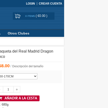
LOGIN
CREAR CUENTA
(
€0.00
)
0 ITEMS
A
Otros Clubes
aqueta del Real Madrid Dragon
nco
58.00
/
Descripción del tamaño
: 680g