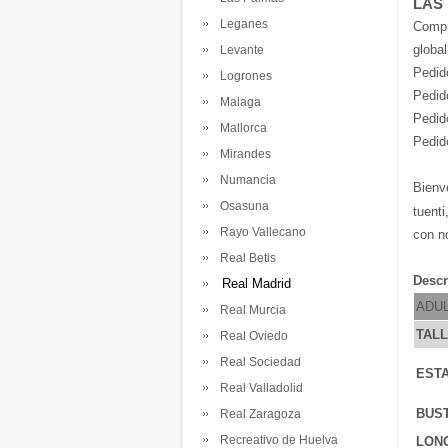
LAS
Leganes
Comp
global
Levante
Pedid
Logrones
Pedid
Malaga
Pedid
Mallorca
Pedid
Mirandes
Numancia
Bienv
Osasuna
tuenti
Rayo Vallecano
con n
Real Betis
Descr
Real Madrid
ADU
Real Murcia
TAL
Real Oviedo
Real Sociedad
ESTA
Real Valladolid
BUS
Real Zaragoza
Recreativo de Huelva
LONG