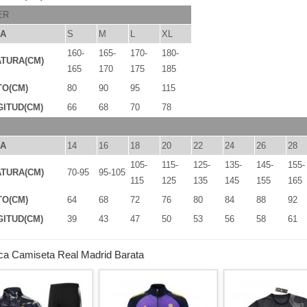
ER
LA
S
M
L
XL
160-
165-
170-
180-
TURA(CM)
165
170
175
185
TO(CM)
80
90
95
115
ITUD(CM)
66
68
70
78
LA
14
16
18
20
22
24
26
28
105-
115-
125-
135-
145-
155-
TURA(CM)
70-95
95-105
115
125
135
145
155
165
TO(CM)
64
68
72
76
80
84
88
92
ITUD(CM)
39
43
47
50
53
56
58
61
ca Camiseta Real Madrid Barata