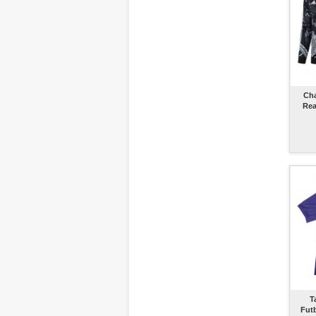
Cha
Rea
T
Fut