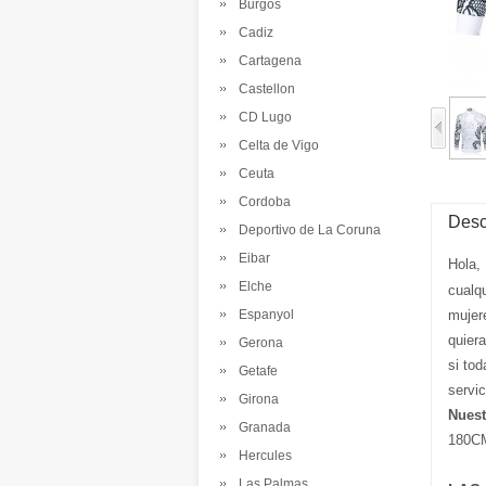
Burgos
Cadiz
Cartagena
Castellon
CD Lugo
Celta de Vigo
Ceuta
Cordoba
Desc
Deportivo de La Coruna
Eibar
Hola,
Elche
cualq
Espanyol
mujer
quier
Gerona
si tod
Getafe
servi
Girona
Nuest
Granada
180CM
Hercules
Las Palmas