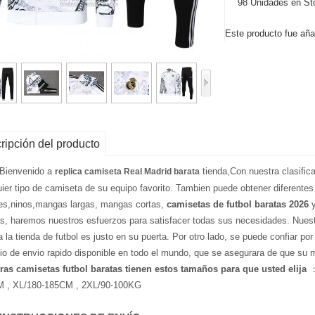
98 Unidades en St
Este producto fue aña
ripción del producto
 Bienvenido a
tienda,Con nuestra clasific
replica camiseta Real Madrid barata
uier tipo de camiseta de su equipo favorito. Tambien puede obtener diferentes
es,ninos,mangas largas, mangas cortas,
camisetas de futbol baratas 2026
y
as, haremos nuestros esfuerzos para satisfacer todas sus necesidades. Nuest
a la tienda de futbol es justo en su puerta. Por otro lado, se puede confiar po
cio de envio rapido disponible en todo el mundo, que se asegurara de que su 
ras camisetas futbol baratas tienen estos tamaños para que usted elija
：
 , XL/180-185CM , 2XL/90-100KG