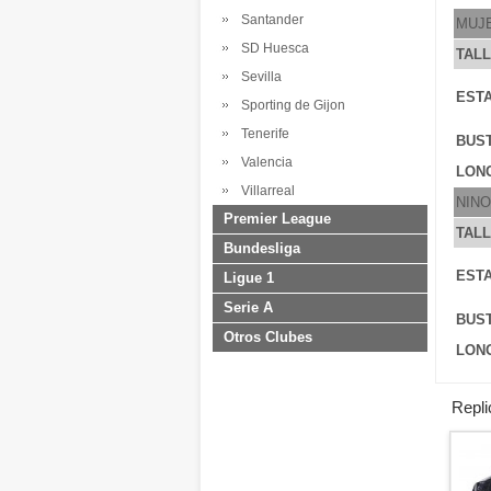
Santander
MUJ
SD Huesca
TAL
Sevilla
ESTA
Sporting de Gijon
Tenerife
BUS
Valencia
LONG
Villarreal
NINO
Premier League
TAL
Bundesliga
ESTA
Ligue 1
Serie A
BUS
Otros Clubes
LONG
Repli